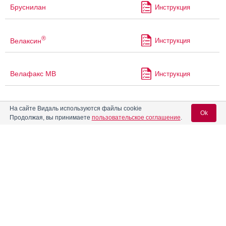
Бруснилан
Инструкция
®
Велаксин
Инструкция
Велафакс МВ
Инструкция
®
Велафакс
Инструкция
На сайте Видаль используются файлы cookie
Ok
Продолжая, вы принимаете
пользовательское соглашение
.
®
Венлаксор
Инструкция
Вход для специалистов
E-mail учетной записи Vidal:
Венлафаксин
Инструкция
Пароль:
Венлафаксин Органика
Инструкция