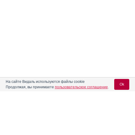
На сайте Видаль используются файлы cookie
Ok
Продолжая, вы принимаете
пользовательское соглашение
.
Содержание
Вход для специалистов
E-mail учетной записи Vidal:
Форма выпуска, упаковка и состав
Клинико-фармакологич. группа