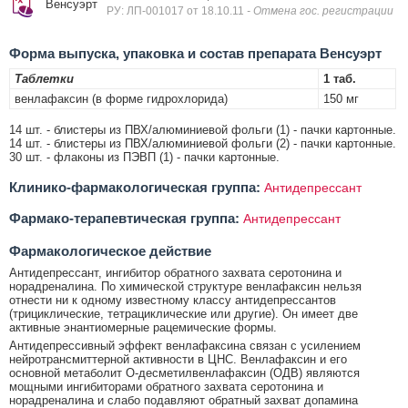
Венсуэрт
РУ: ЛП-001017 от 18.10.11
- Отмена гос. регистрации
Форма выпуска, упаковка и состав препарата Венсуэрт
Таблетки
1 таб.
венлафаксин (в форме гидрохлорида)
150 мг
14 шт. - блистеры из ПВХ/алюминиевой фольги (1) - пачки картонные.
14 шт. - блистеры из ПВХ/алюминиевой фольги (2) - пачки картонные.
30 шт. - флаконы из ПЭВП (1) - пачки картонные.
Клинико-фармакологическая группа:
Антидепрессант
Фармако-терапевтическая группа:
Антидепрессант
Фармакологическое действие
Антидепрессант, ингибитор обратного захвата серотонина и
норадреналина. По химической структуре венлафаксин нельзя
отнести ни к одному известному классу антидепрессантов
(трициклические, тетрациклические или другие). Он имеет две
активные энантиомерные рацемические формы.
Антидепрессивный эффект венлафаксина связан с усилением
нейротрансмиттерной активности в ЦНС. Венлафаксин и его
основной метаболит O-десметилвенлафаксин (ОДВ) являются
мощными ингибиторами обратного захвата серотонина и
норадреналина и слабо подавляют обратный захват допамина