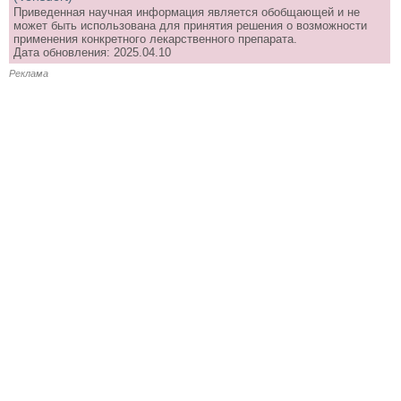
Приведенная научная информация является обобщающей и не
может быть использована для принятия решения о возможности
применения конкретного лекарственного препарата.
Дата обновления: 2025.04.10
Реклама