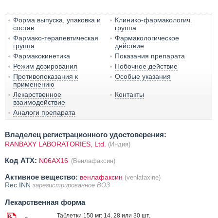
Форма выпуска, упаковка и
Клинико-фармакологич.
состав
группа
Фармако-терапевтическая
Фармакологическое
группа
действие
Фармакокинетика
Показания препарата
Режим дозирования
Побочное действие
Противопоказания к
Особые указания
применению
Лекарственное
Контакты
взаимодействие
Аналоги препарата
Владелец регистрационного удостоверения:
RANBAXY LABORATORIES, Ltd.
(Индия)
Код ATX:
N06AX16
(Венлафаксин)
Активное вещество:
венлафаксин
(venlafaxine)
Rec.INN
зарегистрированное ВОЗ
Лекарственная форма
Таблетки 150 мг: 14, 28 или 30 шт.