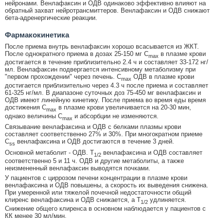
нейронами. Венлафаксин и ОДВ одинаково эффективно влияют на
обратный захват нейротрансмиттеров. Венлафаксин и ОДВ снижают
бета-адренергические реакции.
Фармакокинетика
После приема внутрь венлафаксин хорошо всасывается из ЖКТ.
После однократного приема в дозах 25-150 мг C
в плазме крови
max
достигается в течение приблизительно 2.4 ч и составляет 33-172 нг/
мл. Венлафаксин подвергается интенсивному метаболизму при
"первом прохождении" через печень. C
ОДВ в плазме крови
max
достигается приблизительно через 4.3 ч после приема и составляет
61-325 нг/мл. В диапазоне суточных доз 75-450 мг венлафаксин и
ОДВ имеют линейную кинетику. После приема во время еды время
достижения C
в плазме крови увеличивается на 20-30 мин,
max
однако величины C
и абсорбции не изменяются.
max
Связывание венлафаксина и ОДВ с белками плазмы крови
составляет соответственно 27% и 30%. При многократном приеме
C
венлафаксина и ОДВ достигаются в течение 3 дней.
ss
Основной метаболит - ОДВ. T
венлафаксина и ОДВ составляет
1/2
соответственно 5 и 11 ч. ОДВ и другие метаболиты, а также
неизмененный венлафаксин выводятся почками.
У пациентов с циррозом печени концентрации в плазме крови
венлафаксина и ОДВ повышены, а скорость их выведения снижена.
При умеренной или тяжелой почечной недостаточности общий
клиренс венлафаксина и ОДВ снижается, а T
удлиняется.
1/2
Снижение общего клиренса в основном наблюдается у пациентов с
КК менее 30 мл/мин.