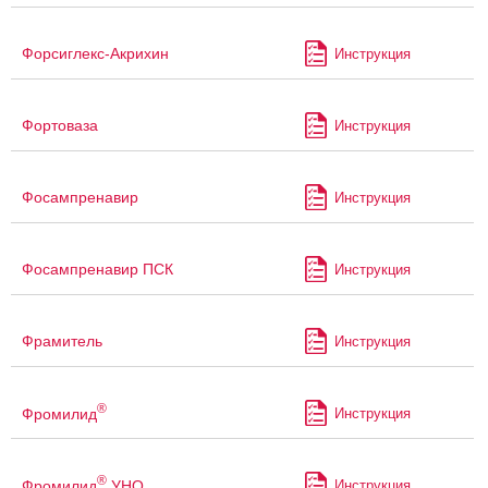
Форсиглекс-Акрихин
Инструкция
Фортоваза
Инструкция
Фосампренавир
Инструкция
Фосампренавир ПСК
Инструкция
Фрамитель
Инструкция
®
Фромилид
Инструкция
®
Фромилид
УНО
Инструкция