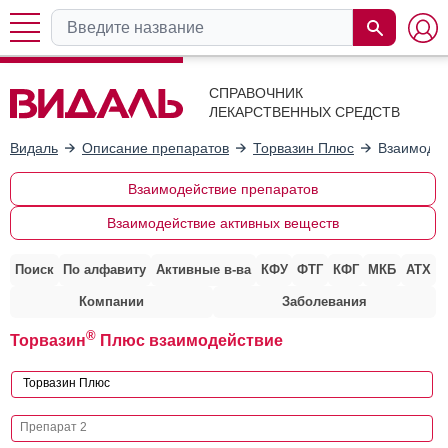
СПРАВОЧНИК
ЛЕКАРСТВЕННЫХ СРЕДСТВ
Видаль
Описание препаратов
Торвазин Плюс
Взаимодей
Взаимодействие препаратов
Взаимодействие активных веществ
Поиск
По алфавиту
Активные в-ва
КФУ
ФТГ
КФГ
МКБ
АТХ
Компании
Заболевания
®
Торвазин
Плюс взаимодействие