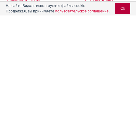
На сайте Видаль используются файлы cookie
Ok
Продолжая, вы принимаете
пользовательское соглашение
.
®
Фтизамакс
Инструкция
Вход для специалистов
®
Фузиданат
Инструкция
E-mail учетной записи Vidal:
Фузидин-натрия
Инструкция
Пароль:
Фулсед
Инструкция
Фунгавис
Инструкция
Регистрация
Забыли пароль?
Фунгинок
Инструкция