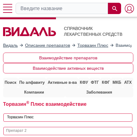
СПРАВОЧНИК
ЛЕКАРСТВЕННЫХ СРЕДСТВ
Видаль
Описание препаратов
Торвазин Плюс
Взаимодей
Взаимодействие препаратов
Взаимодействие активных веществ
Поиск
По алфавиту
Активные в-ва
КФУ
ФТГ
КФГ
МКБ
АТХ
Компании
Заболевания
®
Торвазин
Плюс взаимодействие