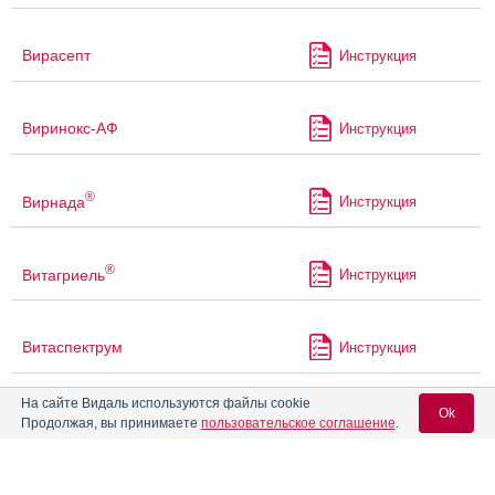
Вирасепт
Инструкция
Виринокс-АФ
Инструкция
®
Вирнада
Инструкция
®
Витагриель
Инструкция
Витаспектрум
Инструкция
На сайте Видаль используются файлы cookie
Ok
®
Витатресс
Инструкция
Продолжая, вы принимаете
пользовательское соглашение
.
®
Виташарм
Инструкция