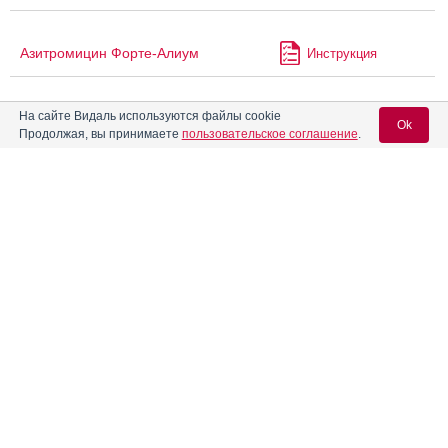
Азитромицин Форте-Алиум
Инструкция
®
На сайте Видаль используются файлы cookie
Азитромицин Экомед
Инструкция
Ok
Продолжая, вы принимаете
пользовательское соглашение
.
Азитромицин Экспресс
Инструкция
Вход для специалистов
E-mail учетной записи Vidal:
Азитромицин-АКОС
Инструкция
Пароль:
Азитромицин-Акрихин
Инструкция
Азитромицин-Алиум
Инструкция
Регистрация
Забыли пароль?