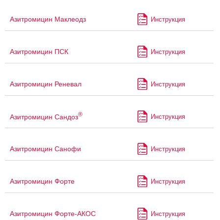
Азитромицин Маклеодз
Инструкция
Азитромицин ПСК
Инструкция
Азитромицин Реневал
Инструкция
®
Азитромицин Сандоз
Инструкция
Азитромицин Санофи
Инструкция
Азитромицин Форте
Инструкция
Азитромицин Форте-АКОС
Инструкция