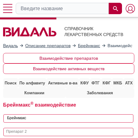
СПРАВОЧНИК
ЛЕКАРСТВЕННЫХ СРЕДСТВ
Видаль
Описание препаратов
Брейнмакс
Взаимодействи
Взаимодействие препаратов
Взаимодействие активных веществ
Поиск
По алфавиту
Активные в-ва
КФУ
ФТГ
КФГ
МКБ
АТХ
Компании
Заболевания
®
Брейнмакс
взаимодействие