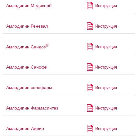
Амлодипин Медисорб
Инструкция
Амлодипин Реневал
Инструкция
®
Амлодипин Сандоз
Инструкция
Амлодипин Санофи
Инструкция
Амлодипин солофарм
Инструкция
Амлодипин Фармасинтез
Инструкция
Амлодипин-Аджио
Инструкция