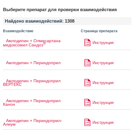
Выберите препарат для проверки взаимодействия
Найдено взаимодействий:
1308
Взаимодействие
Страница препарата
Амлодипин + Олмесартана
Инструкция
®
медоксомил Сандоз
Амлодипин + Периндоприл
Инструкция
Амлодипин + Периндоприл
Инструкция
ВЕРТЕКС
Амлодипин + Периндоприл
Инструкция
Канон
Амлодипин + Периндоприл-
Инструкция
Алиум