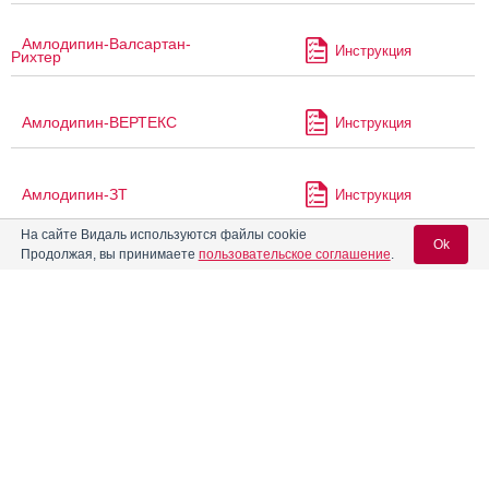
Амлодипин-Валсартан-
Инструкция
Рихтер
Амлодипин-ВЕРТЕКС
Инструкция
Амлодипин-ЗТ
Инструкция
На сайте Видаль используются файлы cookie
Ok
Продолжая, вы принимаете
пользовательское соглашение
.
Амлодипин-КРКА
Инструкция
Вход для специалистов
Амлодипин-Периндоприл-
Инструкция
Рихтер
E-mail учетной записи Vidal:
Амлодипин-Периндоприл-
Инструкция
Тева
Пароль:
Амлодипин-Прана
Инструкция