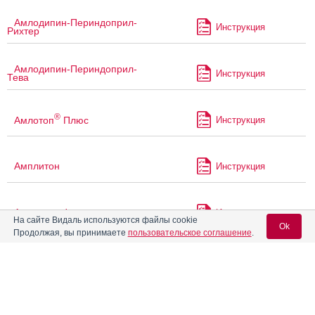
Амлодипин-Периндоприл-
Инструкция
Рихтер
Амлодипин-Периндоприл-
Инструкция
Тева
®
Амлотоп
Плюс
Инструкция
Амплитон
Инструкция
Амплитон Форте
Инструкция
На сайте Видаль используются файлы cookie
Ok
Продолжая, вы принимаете
пользовательское соглашение
.
®
Амприлан
Инструкция
Вход для специалистов
E-mail учетной записи Vidal:
®
Амприлан
НД
Инструкция