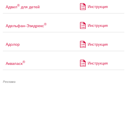
®
Адвил
для детей
Инструкция
®
Адельфан-Эзидрекс
Инструкция
Адолор
Инструкция
®
Аквапаск
Инструкция
Реклама