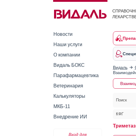
СПРАВОЧН
ЛЕКАРСТВ
Новости
Препа
Наши услуги
Специ
О компании
Видаль БОКС
Видаль
Взаимодейс
Парафармацевтика
Взаимо
Ветеринария
Калькуляторы
Поиск
МКБ-11
КФГ
Внедрение ИИ
Триметаз
Вход для