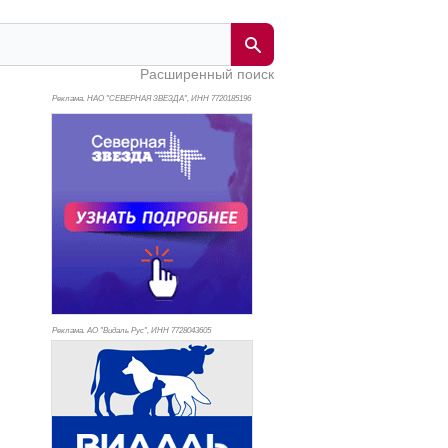
Расширенный поиск
Реклама. НАО "СЕВЕРНАЯ ЗВЕЗДА", ИНН 772
0185196
Реклама. АО "Видаль Рус", ИНН 772
8043605