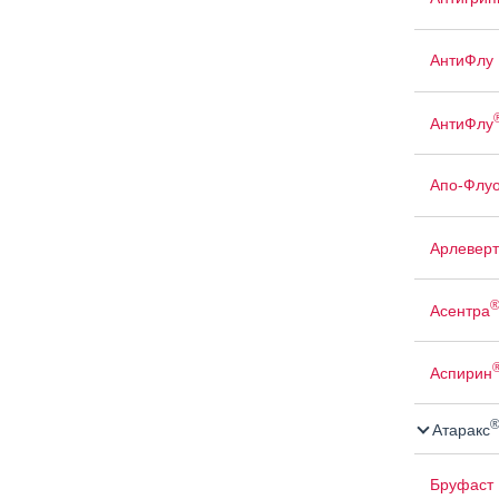
АнтиФлу
АнтиФлу
Апо-Флуо
Арлеверт
Асентра
Аспирин
Атаракс
Бруфаст 