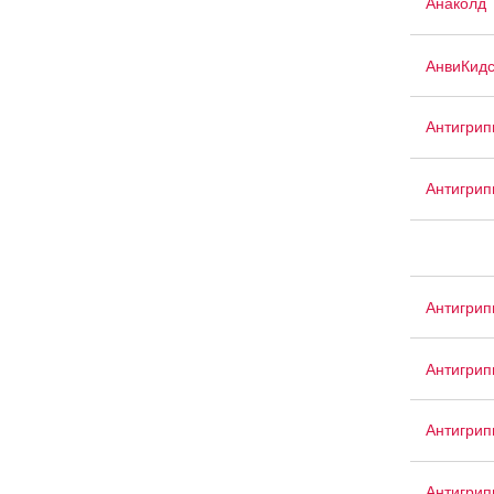
Анаколд
АнвиКид
Антигрип
Антигрип
Антигрип
Антигри
Антигри
Антигрип