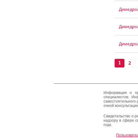
Димедро
Димедро
Димедро
1
2
Информация о пр
специалистов. Ин
самостоятельного 
очной консультации
Свидетельство о р
надзору в сфере с
года.
Пользовате