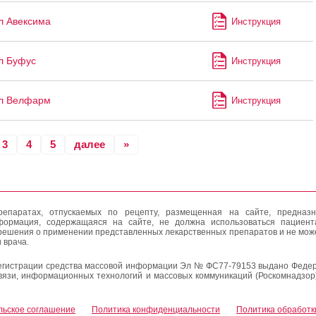
л Авексима
Инструкция
л Буфус
Инструкция
л Велфарм
Инструкция
3
4
5
далее
»
епаратах, отпускаемых по рецепту, размещенная на сайте, предназн
формация, содержащаяся на сайте, не должна использоваться пациен
решения о применении представленных лекарственных препаратов и не мож
 врача.
егистрации средства массовой информации Эл № ФС77-79153 выдано Федер
вязи, информационных технологий и массовых коммуникаций (Роскомнадзор
льское соглашение
Политика конфиденциальности
Политика обработк