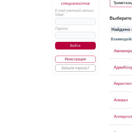
специалистов
E-mail учетной записи
Vidal:
Выберите 
Пароль:
Найдено 
Взаимодейс
Авиамар
Регистрация
АджиКол
Забыли пароль?
Акристил
Алевал
Аллергол