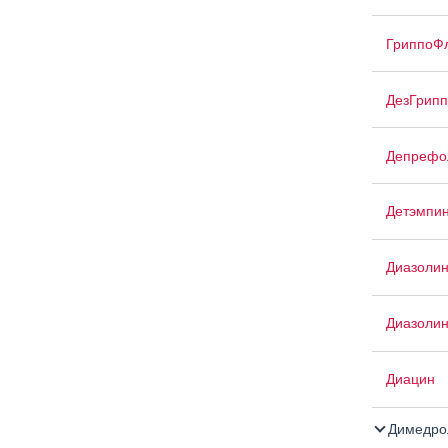
ГриппоФ
ДезГрипп
Депрефо
Детэмпи
Диазоли
Диазолин
Диацин
Димедро