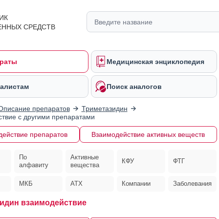
ИК
ЕННЫХ СРЕДСТВ
раты
Медицинская энциклопедия
алистам
Поиск аналогов
Описание препаратов
Триметазидин
твие с другими препаратами
действие препаратов
Взаимодействие активных веществ
По
Активные
КФУ
ФТГ
алфавиту
вещества
МКБ
АТХ
Компании
Заболевания
идин взаимодействие