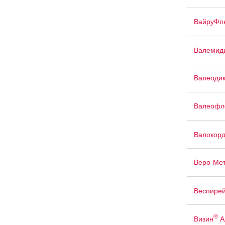
ВайруФл
Валемид
Валеоди
Валеофл
Валокор
Веро-Ме
Веспирей
®
Визин
А