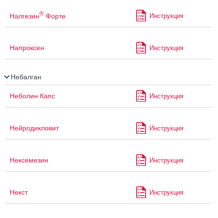
®
Налгезин
Форте
Инструкция
Напроксен
Инструкция
Небалган
Неболин Капс
Инструкция
Нейродикловит
Инструкция
Нексемезин
Инструкция
Некст
Инструкция