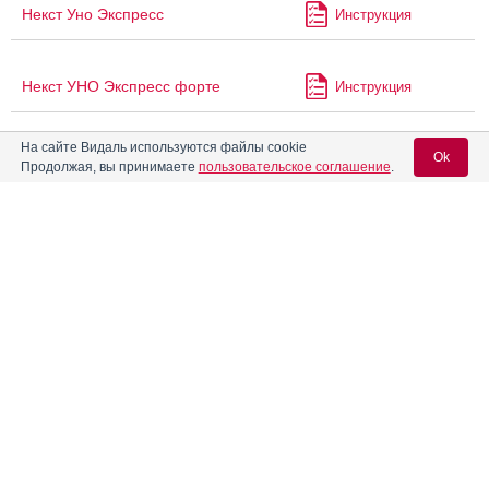
Некст Уно Экспресс
Инструкция
Некст УНО Экспресс форте
Инструкция
На сайте Видаль используются файлы cookie
®
Ok
Некстрим
Актив
Инструкция
Продолжая, вы принимаете
пользовательское соглашение
.
®
Некстрим
Плюс
Инструкция
Вход для специалистов
E-mail учетной записи Vidal:
Неодол
Неодолпассе
Инструкция
Пароль:
®
Ниапрофф
Инструкция
®
Нобедолак
Инструкция