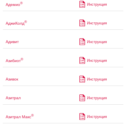
®
Адемио
Инструкция
®
АджиКолд
Инструкция
Адивит
Инструкция
®
Азибиот
Инструкция
Азивок
Инструкция
Азитрал
Инструкция
®
Азитрал Макс
Инструкция