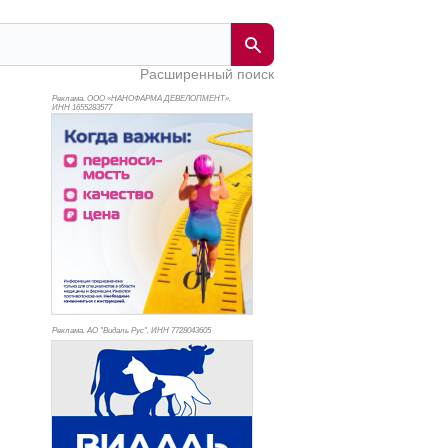
Расширенный поиск
Реклама. ООО «НАНОФАРМА ДЕВЕЛОПМЕНТ»,
ИНН 165
5283577
Реклама. АО "Видаль Рус", ИНН 772
8043605