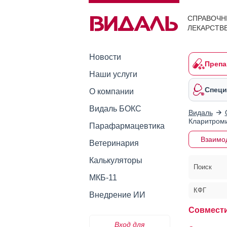
СПРАВОЧН
ЛЕКАРСТВ
Новости
Препа
Наши услуги
Специ
О компании
Видаль БОКС
Видаль
Кларитром
Парафармацевтика
Взаимо
Ветеринария
Калькуляторы
Поиск
МКБ-11
КФГ
Внедрение ИИ
Совмести
Вход для