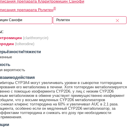
описания препарата Кларитромицин Санофи
®
писания препарата Ролитен
ы:
итромицин
(clarithromycin)
еродин
(tolterodine)
ерьёзности/тяжести
женные
ность
я вероятность
 взаимодействия
биторы CYP3A4 могут увеличивать уровни в сыворотке толтеродина
ирования его метаболизма в печени. Хотя толтеродин метаболизируется
венно с помощью изофермента CYP2D6, у лиц с низким CYP2D6
нным метаболизмом в обмене участвует преимущественно изофермент
общали, что у восьми медленных CYP2D6 метаболизаторов
 снижал клиренс толтеродина на 60% и увеличивал AUC в 2,1 раза.
ациента, особенно если он медленный CYP2D6 метаболизатор, за
ффектами толтеродина и снижать его дозу при необходимости
 применения.
ации