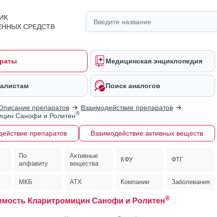
ИК
ЕННЫХ СРЕДСТВ
раты
Медицинская энциклопедия
алистам
Поиск аналогов
Описание препаратов
Взаимодействие препаратов
®
ицин Санофи и Ролитен
действие препаратов
Взаимодействие активных веществ
По
Активные
КФУ
ФТГ
алфавиту
вещества
МКБ
АТХ
Компании
Заболевания
®
мость Кларитромицин Санофи и Ролитен