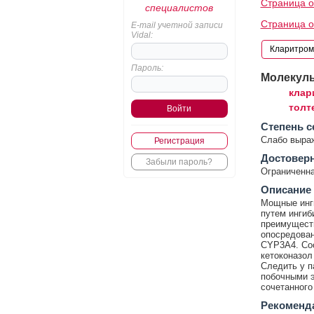
Страница 
специалистов
Страница о
E-mail учетной записи
Vidal:
Пароль:
Молекул
клар
толт
Cтепень с
Слабо выра
Регистрация
Достовер
Забыли пароль?
Ограниченна
Описание
Мощные инги
путем ингиб
преимущест
опосредова
CYP3A4. Со
кетоконазол
Следить у п
побочными э
сочетанного
Рекоменд