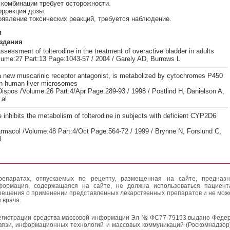
комбинации требует осторожности.
оррекция дозы.
явление токсических реакций, требуется наблюдение.
и
здания
assessment of tolterodine in the treatment of overactive bladder in adults
lume:27 Part:13 Page:1043-57 / 2004 / Garely AD, Burrows L
 a new muscarinic receptor antagonist, is metabolized by cytochromes P450
n human liver microsomes
ispos /Volume:26 Part:4/Apr Page:289-93 / 1998 / Postlind H, Danielson A,
 al
inhibits the metabolism of tolterodine in subjects with deficient CYP2D6
armacol /Volume:48 Part:4/Oct Page:564-72 / 1999 / Brynne N, Forslund C,
l
епаратах, отпускаемых по рецепту, размещенная на сайте, предназн
формация, содержащаяся на сайте, не должна использоваться пациен
решения о применении представленных лекарственных препаратов и не мож
 врача.
егистрации средства массовой информации Эл № ФС77-79153 выдано Федер
вязи, информационных технологий и массовых коммуникаций (Роскомнадзор