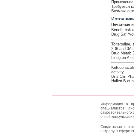
Применение 
Требуется к
Возможно по
Источник
Печатные и
Benefit-risk 
Drug Saf /Vo
Tolterodine,
2D6 and 3A i
Drug Metab D
Lindgren A et
Ketoconazole 
activity
Br J Clin Ph
Hallen B et a
Информация о пр
специалистов. Ин
самостоятельного 
очной консультации
Свидетельство о р
надзору в сфере с