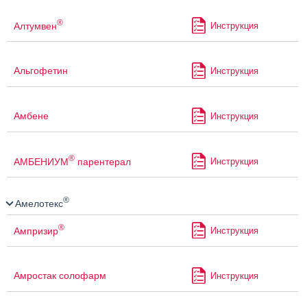
®
Алтумвен
Инструкция
Альгофетин
Инструкция
Амбене
Инструкция
®
АМБЕНИУМ
парентерал
Инструкция
®
Амелотекс
®
Ампризир
Инструкция
Амростак солофарм
Инструкция