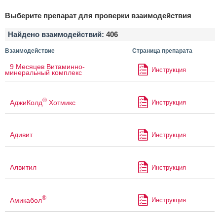
Выберите препарат для проверки взаимодействия
Найдено взаимодействий:
406
Взаимодействие
Страница препарата
9 Месяцев Витаминно-
Инструкция
минеральный комплекс
®
АджиКолд
Хотмикс
Инструкция
Адивит
Инструкция
Алвитил
Инструкция
®
Амикабол
Инструкция