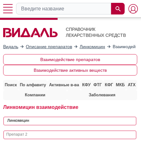
СПРАВОЧНИК
ЛЕКАРСТВЕННЫХ СРЕДСТВ
Видаль
Описание препаратов
Линкомицин
Взаимодейств
Взаимодействие препаратов
Взаимодействие активных веществ
Поиск
По алфавиту
Активные в-ва
КФУ
ФТГ
КФГ
МКБ
АТХ
Компании
Заболевания
Линкомицин взаимодействие