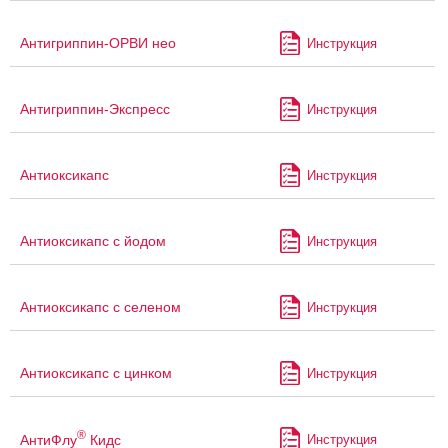
Антигриппин-ОРВИ нео
Инструкция
Антигриппин-Экспресс
Инструкция
Антиоксикапс
Инструкция
Антиоксикапс с йодом
Инструкция
Антиоксикапс с селеном
Инструкция
Антиоксикапс с цинком
Инструкция
®
АнтиФлу
Кидс
Инструкция