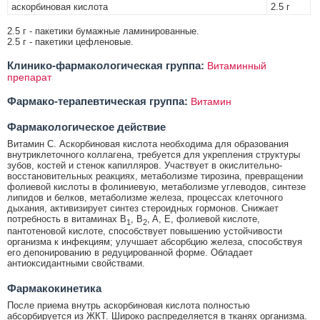
аскорбиновая кислота
2.5 г
2.5 г - пакетики бумажные ламинированные.
2.5 г - пакетики цефленовые.
Клинико-фармакологическая группа:
Витаминный
препарат
Фармако-терапевтическая группа:
Витамин
Фармакологическое действие
Витамин С. Аскорбиновая кислота необходима для образования
внутриклеточного коллагена, требуется для укрепления структуры
зубов, костей и стенок капилляров. Участвует в окислительно-
восстановительных реакциях, метаболизме тирозина, превращении
фолиевой кислоты в фолиниевую, метаболизме углеводов, синтезе
липидов и белков, метаболизме железа, процессах клеточного
дыхания, активизирует синтез стероидных гормонов. Снижает
потребность в витаминах B
, B
, A, E, фолиевой кислоте,
1
2
пантотеновой кислоте, способствует повышению устойчивости
организма к инфекциям; улучшает абсорбцию железа, способствуя
его депонированию в редуцированной форме. Обладает
антиоксидантными свойствами.
Фармакокинетика
После приема внутрь аскорбиновая кислота полностью
абсорбируется из ЖКТ. Широко распределяется в тканях организма.