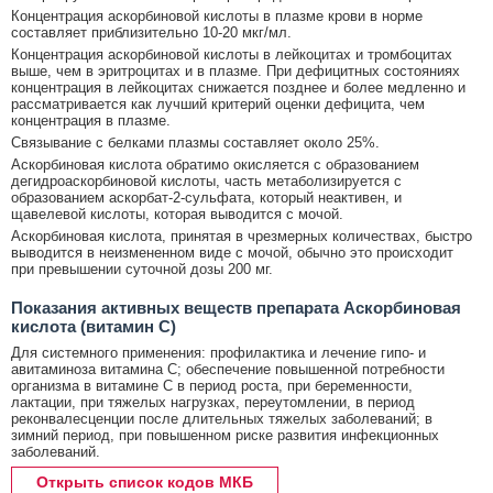
Концентрация аскорбиновой кислоты в плазме крови в норме
составляет приблизительно 10-20 мкг/мл.
Концентрация аскорбиновой кислоты в лейкоцитах и тромбоцитах
выше, чем в эритроцитах и в плазме. При дефицитных состояниях
концентрация в лейкоцитах снижается позднее и более медленно и
рассматривается как лучший критерий оценки дефицита, чем
концентрация в плазме.
Связывание с белками плазмы составляет около 25%.
Аскорбиновая кислота обратимо окисляется с образованием
дегидроаскорбиновой кислоты, часть метаболизируется с
образованием аскорбат-2-сульфата, который неактивен, и
щавелевой кислоты, которая выводится с мочой.
Аскорбиновая кислота, принятая в чрезмерных количествах, быстро
выводится в неизмененном виде с мочой, обычно это происходит
при превышении суточной дозы 200 мг.
Показания активных веществ препарата Аскорбиновая
кислота (витамин С)
Для системного применения: профилактика и лечение гипо- и
авитаминоза витамина С; обеспечение повышенной потребности
организма в витамине С в период роста, при беременности,
лактации, при тяжелых нагрузках, переутомлении, в период
реконвалесценции после длительных тяжелых заболеваний; в
зимний период, при повышенном риске развития инфекционных
заболеваний.
Открыть список кодов МКБ