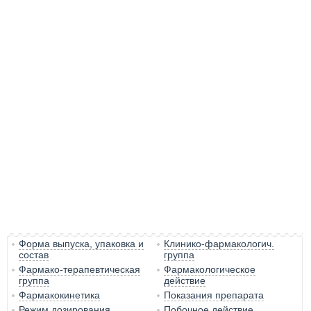
Форма выпуска, упаковка и
Клинико-фармакологич.
состав
группа
Фармако-терапевтическая
Фармакологическое
группа
действие
Фармакокинетика
Показания препарата
Режим дозирования
Побочное действие