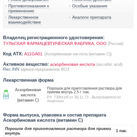
Противопоказания к
Особые указания
применению
Лекарственное
Аналоги препарата
взаимодействие
Владелец регистрационного удостоверения:
ТУЛЬСКАЯ ФАРМАЦЕВТИЧЕСКАЯ ФАБРИКА, ООО
(Россия)
Код ATX:
A11GA01
(Аскорбиновая кислота (витамин С))
Активное вещество:
аскорбиновая кислота
(ascorbic acid)
Rec.INN
зарегистрированное ВОЗ
Лекарственная форма
Порошок для приготовления раствора для
Аскорбиновая
приема внутрь 2.5 г: пак.
кислота
РУ: 73/941/9 от 30.11.73
- Выпускается по
(витамин С)
лицензии
Форма выпуска, упаковка и состав препарата
Аскорбиновая кислота (витамин С)
Порошок для приготовления раствора для приема
1 пак.
внутрь