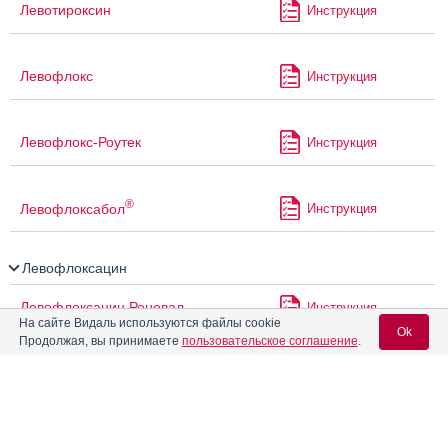
Левотироксин
Инструкция
Левофлокс
Инструкция
Левофлокс-Роутек
Инструкция
®
Левофлоксабол
Инструкция
Левофлоксацин
Левофлоксацин Реневал
Инструкция
На сайте Видаль используются файлы cookie
Ok
Продолжая, вы принимаете
пользовательское соглашение
.
Левофлоксацин Форте-Акос
Инструкция
Вход для специалистов
®
Левофлоксацин Эколевид
Инструкция
E-mail учетной записи Vidal: