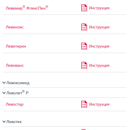
®
®
Левемир
ФлексПен
Инструкция
Левинокс
Инструкция
Левитирин
Инструкция
Левованс
Инструкция
Левоксимед
®
Леволет
Р
Левостар
Инструкция
Левотек