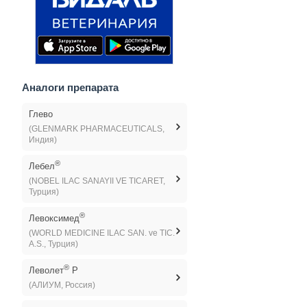
Аналоги препарата
Глево
(GLENMARK PHARMACEUTICALS,
Индия)
®
Лебел
(NOBEL ILAC SANAYII VE TICARET,
Турция)
®
Левоксимед
(WORLD MEDICINE ILAC SAN. ve TIC.
A.S., Турция)
®
Леволет
Р
(АЛИУМ, Россия)