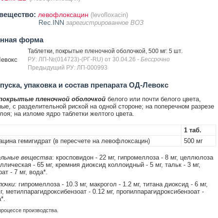
вещество:
левофлоксацин
(levofloxacin)
Rec.INN
зарегистрированное ВОЗ
енная форма
Таблетки, покрытые пленочной оболочкой, 500 мг: 5 шт.
евокс
РУ: ЛП-№(014723)-(РГ-RU) от 30.04.26
- Бессрочно
Предыдущий РУ: ЛП-000993
уска, упаковка и состав препарата ОД-Левокс
 покрытые пленочной оболочкой
белого или почти белого цвета,
ые, с разделительной риской на одной стороне; на поперечном разрезе
лоя; на изломе ядро таблетки желтого цвета.
1 таб.
цина гемигидрат (в пересчете на левофлоксацин)
500 мг
льные вещества
: кросповидон - 22 мг, гипромеллоза - 8 мг, целлюлоза
лическая - 65 мг, кремния диоксид коллоидный - 5 мг, тальк - 3 мг,
ат - 7 мг, вода*.
очки:
гипромеллоза - 10.3 мг, макрогол - 1.2 мг, титана диоксид - 6 мг,
мг, метилпарагидроксибензоат - 0.12 мг, пропилпарагидроксибензоат -
*.
процессе производства.