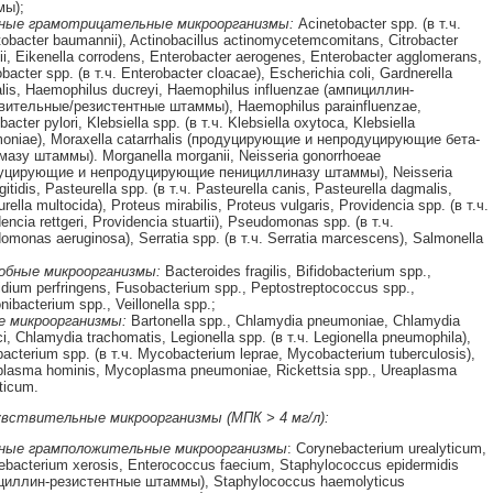
ы);
бные грамотрицательные микроорганизмы:
Acinetobacter spp. (в т.ч.
obacter baumannii), Actinobacillus actinomycetemcomitans, Citrobacter
ii, Eikenella corrodens, Enterobacter aerogenes, Enterobacter agglomerans,
bacter spp. (в т.ч. Enterobacter cloacae), Escherichia coli, Gardnerella
alis, Haemophilus ducreyi, Haemophilus influenzae (ампициллин-
вительные/резистентные штаммы), Haemophilus parainfluenzae,
bacter pylori, Klebsiella spp. (в т.ч. Klebsiella oxytoca, Klebsiella
oniae), Moraxella catarrhalis (продуцирующие и непродуцирующие бета-
мазу штаммы). Morganella morganii, Neisseria gonorrhoeae
уцирующие и непродуцирующие пенициллиназу штаммы), Neisseria
itidis, Pasteurella spp. (в т.ч. Pasteurella canis, Pasteurella dagmalis,
rella multocida), Proteus mirabilis, Proteus vulgaris, Providencia spp. (в т.ч.
encia rettgeri, Providencia stuartii), Pseudomonas spp. (в т.ч.
monas aeruginosa), Serratia spp. (в т.ч. Serratia marcescens), Salmonella
обные микроорганизмы:
Bacteroides fragilis, Bifidobacterium spp.,
idium perfringens, Fusobacterium spp., Peptostreptococcus spp.,
nibacterium spp., Veillonella spp.;
е микроорганизмы:
Bartonella spp., Chlamydia pneumoniae, Chlamydia
ci, Chlamydia trachomatis, Legionella spp. (в т.ч. Legionella pneumophila),
cterium spp. (в т.ч. Mycobacterium leprae, Mycobacterium tuberculosis),
lasma hominis, Mycoplasma pneumoniae, Rickettsia spp., Ureaplasma
ticum.
вствительные микроорганизмы (МПК > 4 мг/л):
ные грамположительные микроорганизмы
: Corynebacterium urealyticum,
ebacterium xerosis, Enterococcus faecium, Staphylococcus epidermidis
циллин-резистентные штаммы), Staphylococcus haemolyticus