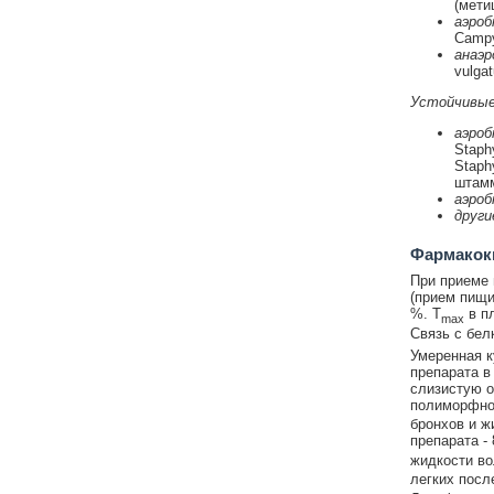
(мети
аэроб
Campyl
анаэр
vulgat
Устойчивые 
аэроб
Staph
Staph
штамм
аэро
други
Фармакок
При приеме 
(прием пищи
%. Т
в пл
max
Связь с бел
Умеренная к
препарата в 
слизистую о
полиморфно
бронхов и ж
препарата - 
жидкости вол
легких после