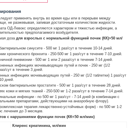
зирования
ледует применять внутрь во время еды или в перерыве между
щи, не разжевывая, запивая достаточным количеством жидкости.
ата ОД-Левокс определяются характером и тяжестью инфекции, а
вительностью предполагаемого возбудителя.
мая доза
для взрослых с нормальной функцией почек (КК)>50 мл/
актериальном синусите - 500 мг 1 раз/сут в течение 10-14 дней.
ии хронического бронхита - 250-500 мг 1 раз/сут в течение 7-10 дней.
ичной пневмонии - 500 мг 1 или 2 раза/сут в течение 7-14 дней.
ненных инфекциях мочевыводящих путей и почек - 250 мг (1/2
раз/сут в течение 3 дней.
нных инфекциях мочевыводящих путей - 250 мг (1/2 таблетки) 1 раз/сут
10 дней.
ском бактериальном простатите - 500 мг 1 раз/сут в течение 28 дней.
х кожи и мягких тканей - 250-500 мг 1-2 раза/сут в течение 7-14 дней.
нальные инфекции - по 500 мг 1 раз/сут - 7-14 дней (в комбинации с
альными препаратами, действующими на анаэробную флору).
(комплексная терапия лекарственно-устойчивых форм) - по 500 мг 1-2
рс лечения до 3 месяцев.
тов с нарушениями функции почек (КК<50 мл/мин)
Клиренс креатинина, мл/мин