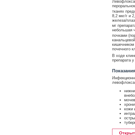
Левофлоксац
пероральном
тканях предс
8,2 мкг/г и
железа/плаз
мг препарата
небольшая ч
почками (по
канальцевой
кишечником 
почечного к
В ходе клин
препарата у
Показания
Инфекционно
левофлокса
нижни
внебо
мочев
хрони
кожи 
интра
остры
тубер
Открыт