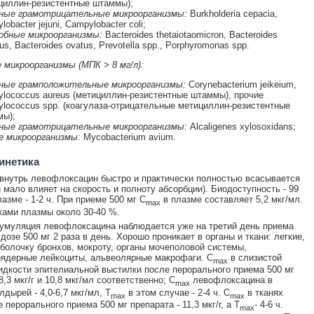
циллин-резистентные штаммы);
ные грамотрицательные микроорганизмы:
Burkholderia cepacia,
obacter jejuni, Campylobacter coli;
обные микроорганизмы:
Bacteroides thetaiotaomicron, Bacteroides
us, Bacteroides ovatus, Prevotella spp., Porphyromonas spp.
микроорганизмы (МПК > 8 мг/л):
ные грамположительные микроорганизмы:
Corynebacterium jeikeium,
ylococcus aureus (метициллин-резистентные штаммы), прочие
ylococcus spp. (коагулаза-отрицательные метициллин-резистентные
ы);
бные грамотрицательные микроорганизмы:
Alcaligenes xylosoxidans;
е микроорганизмы:
Mycobacterium avium.
инетика
внутрь левофлоксацин быстро и практически полностью всасывается
 мало влияет на скорость и полноту абсорбции). Биодоступность - 99
азме - 1-2 ч. При приеме 500 мг С
в плазме составляет 5,2 мкг/мл.
max
ками плазмы около 30-40 %.
умуляция левофлоксацина наблюдается уже на третий день приема
дозе 500 мг 2 раза в день. Хорошо проникает в органы и ткани: легкие,
болочку бронхов, мокроту, органы мочеполовой системы,
ядерные лейкоциты, альвеолярные макрофаги. С
в слизистой
max
идкости эпителиальной выстилки после перорального приема 500 мг
8,3 мкг/г и 10,8 мкг/мл соответственно; С
левофлоксацина в
max
дырей - 4,0-6,7 мкг/мл, Т
в этом случае - 2-4 ч. С
в тканях
max
max
 перорального приема 500 мг препарата - 11,3 мкг/г, а Т
- 4-6 ч.
max