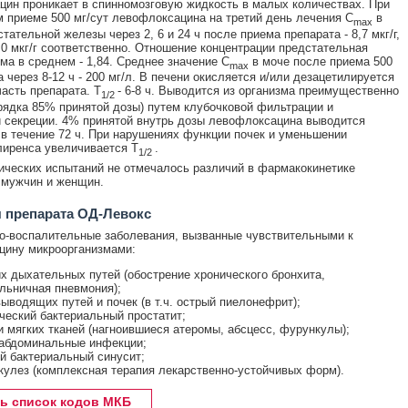
ин проникает в спинномозговую жидкость в малых количествах. При
 приеме 500 мг/сут левофлоксацина на третий день лечения С
в
max
тательной железы через 2, 6 и 24 ч после приема препарата - 8,7 мкг/г,
 2,0 мкг/г соответственно. Отношение концентрации предстательная
ма в среднем - 1,84. Среднее значение С
в моче после приема 500
max
 через 8-12 ч - 200 мг/л. В печени окисляется и/или дезацетилируется
асть препарата. Т
- 6-8 ч. Выводится из организма преимущественно
1/2
рядка 85% принятой дозы) путем клубочковой фильтрации и
 секреции. 4% принятой внутрь дозы левофлоксацина выводится
в течение 72 ч. При нарушениях функции почек и уменьшении
лиренса увеличивается Т
.
1/2
ических испытаний не отмечалось различий в фармакокинетике
 мужчин и женщин.
 препарата ОД-Левокс
-воспалительные заболевания, вызванные чувствительными к
цину микроорганизмами:
х дыхательных путей (обострение хронического бронхита,
льничная пневмония);
ыводящих путей и почек (в т.ч. острый пиелонефрит);
ческий бактериальный простатит;
и мягких тканей (нагноившиеся атеромы, абсцесс, фурункулы);
абдоминальные инфекции;
й бактериальный синусит;
кулез (комплексная терапия лекарственно-устойчивых форм).
ь список кодов МКБ