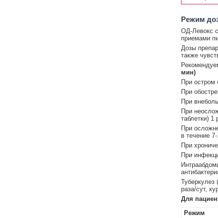
Режим до
ОД-Левокс с
приемами пи
Дозы препар
также чувст
Рекомендуе
мин)
При остром б
При обострен
При внебольн
При неослож
таблетки) 1 
При осложне
в течение 7-
При хрониче
При инфекция
Интраабдоми
антибактери
Туберкулез 
раза/сут, ку
Для пациен
Режим