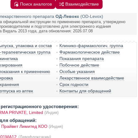
Поиск аналогов
Взаимодействие
лекарственного препарата
ОД-Левокс
(OD-Levox)
а официальной инструкции по применению препарата, утверждено
производителем и подготовлено для электронного издания
а Видаль 2013 года, дата обновления: 2026.07.08
пуска, упаковка и состав
Клинико-фармакологич. группа
терапевтическая группа
Фармакологическое действие
кинетика
Показания препарата
озирования
Побочное действие
показания к применению
Особые указания
ировка
Лекарственное взаимодействие
 хранения
Срок годности
отпуска из аптек
Контакты для обращений
регистрационного удостоверения:
MA PRIVATE, Limited
(Индия)
для обращений:
 Прайвет Лимитед КОО
(Индия)
J01MA12
(Левофлоксацин)