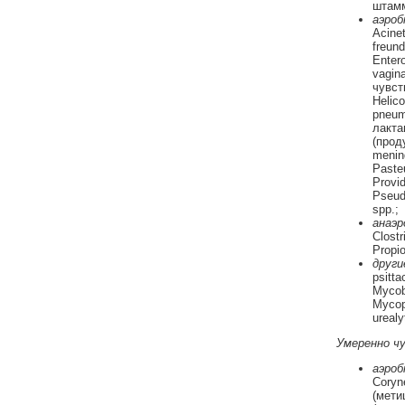
штамм
аэро
Acinet
freund
Entero
vagin
чувст
Helico
pneum
лакта
(прод
mening
Pasteu
Provid
Pseudo
spp.;
анаэр
Clostr
Propio
други
psitta
Mycoba
Mycop
urealy
Умеренно чу
аэроб
Coryn
(мети