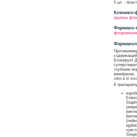
5 шт. - блис
Клинико-ф
группы фт
Фармако-т
фторхинол
Фармакол
Противомикр
содержащий
Блокирует Д
суперспирал
глубокие мо
мембранах. 
vitro и in viv
К препарат
аэроб
Entero
Staph
умере
(мети
(мети
(лейк
agala
чувст
Strep