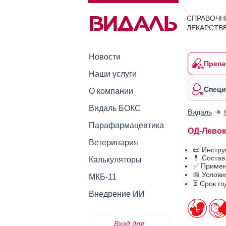
СПРАВОЧН
ЛЕКАРСТВ
Новости
Препа
Наши услуги
Специ
О компании
Видаль БОКС
Видаль
Парафармацевтика
ОД-Левок
Ветеринария
📜 Инстр
💊 Состав
Калькуляторы
✅ Примен
📅 Услови
МКБ-11
⏳ Срок го
Внедрение ИИ
Вход для