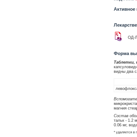
Активное 
Лекарств
ОД-Л
Форма вып
Таблетки,
капсуловидн
видны два с
левофлокса
Вспомогате
микрокристал
магния стеар
Состав обол
тальк - 1.2 
0.06 мг, вода
* удаляется в 