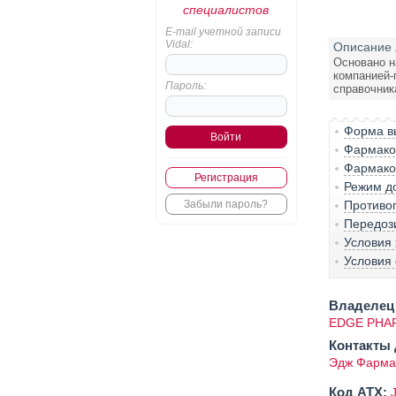
специалистов
E-mail учетной записи
Vidal:
Описание 
Основано н
компанией-
Пароль:
справочник
Форма вы
Фармако-
Фармако
Регистрация
Режим д
Забыли пароль?
Противо
Передоз
Условия
Условия 
Владелец 
EDGE PHAR
Контакты 
Эдж Фарма
Код ATX: