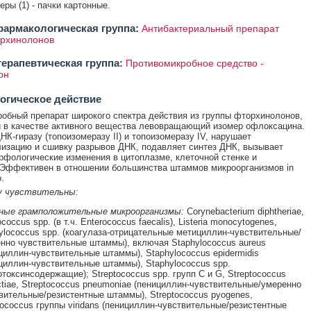
теры (1) - пачки картонные.
армакологическая группа:
Антибактериальный препарат
орхинолонов
ерапевтическая группа:
Противомикробное средство -
он
огическое действие
обный препарат широкого спектра действия из группы фторхинолонов,
 в качестве активного вещества левовращающий изомер офлоксацина.
НК-гиразу (топоизомеразу II) и топоизомеразу IV, нарушает
изацию и сшивку разрывов ДНК, подавляет синтез ДНК, вызывает
рфологические изменения в цитоплазме, клеточной стенке и
Эффективен в отношении большинства штаммов микроорганизмов in
o.
у чувствительны:
ные грамположительные микроорганизмы:
Corynebacterium diphtheriae,
coccus spp. (в т.ч. Enterococcus faecalis), Listeria monocytogenes,
ylococcus spp. (коагулаза-отрицательные метициллин-чувствительные/
нно чувствительные штаммы), включая Staphylococcus aureus
циллин-чувствительные штаммы), Staphylococcus epidermidis
циллин-чувствительные штаммы), Staphylococcus spp.
отоксинсодержащие); Streptococcus spp. групп С и G, Streptococcus
ctiae, Streptococcus pneumoniae (пенициллин-чувствительные/умеренно
вительные/резистентные штаммы), Streptococcus pyogenes,
tococcus группы viridans (пенициллин-чувствительные/резистентные