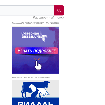
Расширенный поиск
Реклама. НАО "СЕВЕРНАЯ ЗВЕЗДА", ИНН 772
0185196
Реклама. АО "Видаль Рус", ИНН 772
8043605