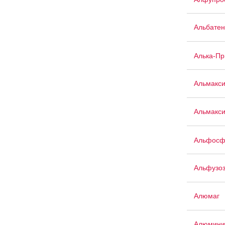
Альбатен
Алька-П
Альмакс
Альмакси
Альфосф
Альфузо
Алюмаг
Алюмини