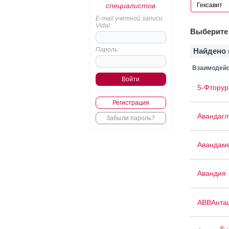
специалистов
E-mail учетной записи
Vidal:
Выберите 
Пароль:
Найдено 
Взаимодейс
5-Фторур
Регистрация
Авандаг
Забыли пароль?
Авандам
Авандия
АВВАнта
®