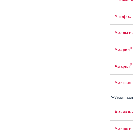
Алюфост
Амальви
®
Амарил
®
Амарил
Амиксид
Аминази
Аминази
Аминази