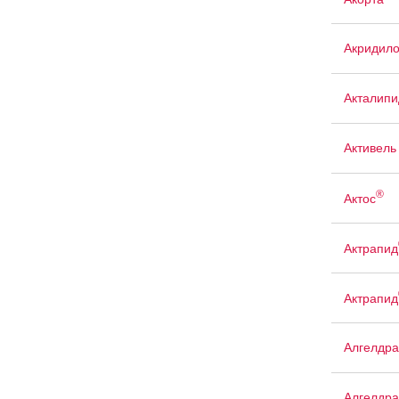
Акридил
Акталипи
Активель
®
Актос
Актрапид
Актрапид
Алгелдра
Алгелдра