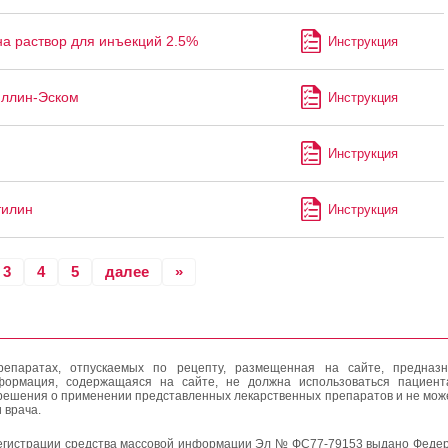
а раствор для инъекций 2.5%
Инструкция
ллин-Эском
Инструкция
Инструкция
тилин
Инструкция
3
4
5
далее
»
епаратах, отпускаемых по рецепту, размещенная на сайте, предназн
формация, содержащаяся на сайте, не должна использоваться пациен
решения о применении представленных лекарственных препаратов и не мож
 врача.
егистрации средства массовой информации Эл № ФС77-79153 выдано Федер