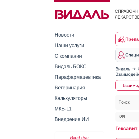
СПРАВОЧН
ЛЕКАРСТВ
Новости
Препа
Наши услуги
Специ
О компании
Видаль БОКС
Видаль
Взаимодейс
Парафармацевтика
Взаимо
Ветеринария
Калькуляторы
Поиск
МКБ-11
КФГ
Внедрение ИИ
Гексавит
Вход для