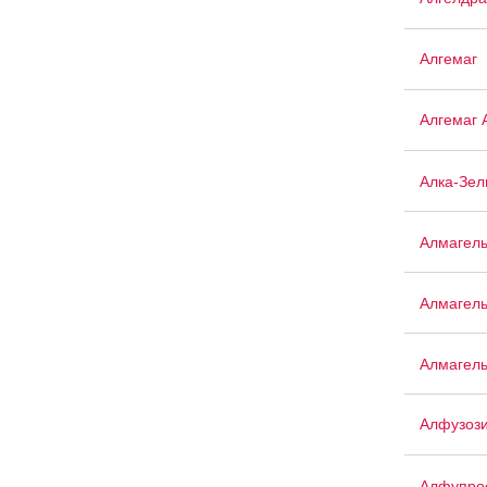
Алгемаг
Алгемаг 
Алка-Зел
Алмагел
Алмагел
Алмагел
Алфузоз
Алфупро