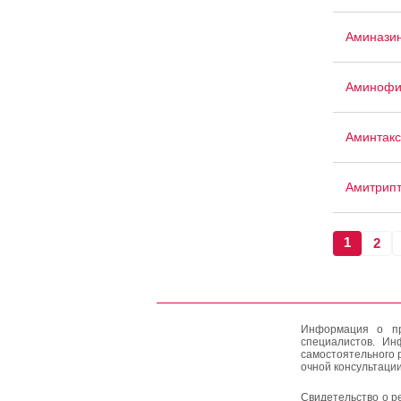
Аминазин
Аминофи
Аминтакс
Амитрип
1
2
Информация о пр
специалистов. Ин
самостоятельного 
очной консультации
Свидетельство о р