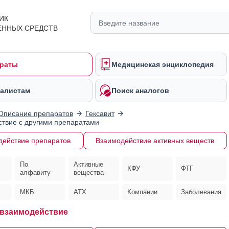
ИК
ЕННЫХ СРЕДСТВ
раты
Медицинская энциклопедия
алистам
Поиск аналогов
Описание препаратов
Гексавит
твие с другими препаратами
действие препаратов
Взаимодействие активных веществ
По
Активные
КФУ
ФТГ
алфавиту
вещества
МКБ
АТХ
Компании
Заболевания
 взаимодействие