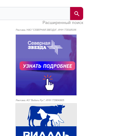
Расширенный поиск
Реклама. НАО "СЕВЕРНАЯ ЗВЕЗДА", ИНН 772
0185196
Реклама. АО "Видаль Рус", ИНН 772
8043605