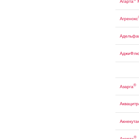
Агарта
Агренокс
Адельфа
АджиФлю
®
Азарга
Аквацит
Акнекута
®
Акорта