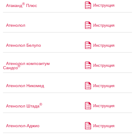
®
Атаканд
Плюс
Инструкция
Атенолол
Инструкция
Атенолол Белупо
Инструкция
Атенолол композитум
Инструкция
®
Сандоз
Атенолол Никомед
Инструкция
®
Атенолол Штада
Инструкция
Атенолол-Аджио
Инструкция