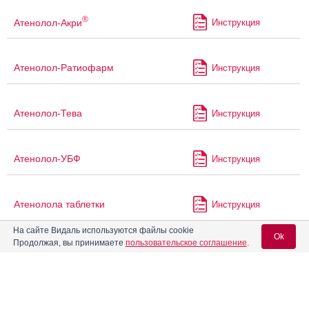
®
Атенолол-Акри
Инструкция
Атенолол-Ратиофарм
Инструкция
Атенолол-Тева
Инструкция
Атенолол-УБФ
Инструкция
Атенолола таблетки
Инструкция
На сайте Видаль используются файлы cookie
Ok
Продолжая, вы принимаете
пользовательское соглашение
.
Атермик
Инструкция
Вход для специалистов
®
Аторис
Комби
Инструкция