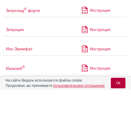
®
Зитролид
форте
Инструкция
Зитроцин
Инструкция
Изо-Эремфат
Инструкция
®
Изокомб
Инструкция
На сайте Видаль используются файлы cookie
Ok
Продолжая, вы принимаете
пользовательское соглашение
.
Изониазид + Рифампицин
Инструкция
®
Вход для специалистов
Изоптин
E-mail учетной записи Vidal:
®
Изоптин
СР 240
Инструкция