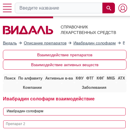
СПРАВОЧНИК
ЛЕКАРСТВЕННЫХ СРЕДСТВ
Видаль
Описание препаратов
Ивабрадин солофарм
Вза
Взаимодействие препаратов
Взаимодействие активных веществ
Поиск
По алфавиту
Активные в-ва
КФУ
ФТГ
КФГ
МКБ
АТХ
Компании
Заболевания
Ивабрадин солофарм взаимодействие