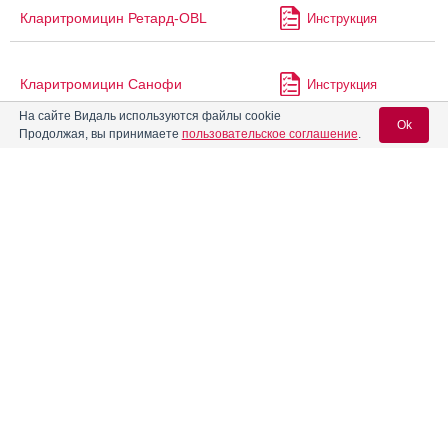
Кларитромицин Ретард-OBL
Инструкция
Кларитромицин Санофи
Инструкция
На сайте Видаль используются файлы cookie
Ok
Продолжая, вы принимаете
пользовательское соглашение
.
Кларитромицин СР
Инструкция
Вход для специалистов
Кларитромицин СР-Вертекс
Инструкция
E-mail учетной записи Vidal:
®
Кларитромицин Экозитрин
Инструкция
Пароль:
Кларитромицин-OBL
Инструкция
Кларитромицин-Акрихин
Инструкция
Регистрация
Забыли пароль?