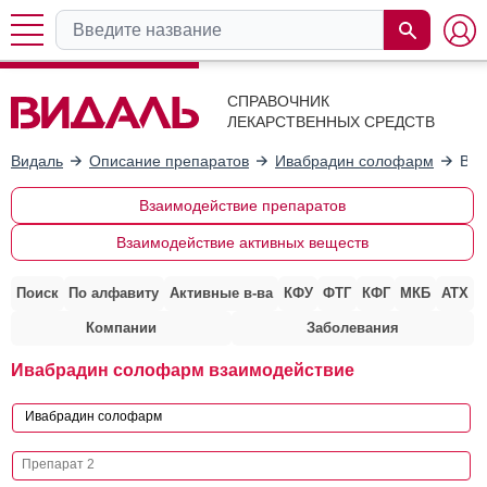
СПРАВОЧНИК
ЛЕКАРСТВЕННЫХ СРЕДСТВ
Видаль
Описание препаратов
Ивабрадин солофарм
Вза
Взаимодействие препаратов
Взаимодействие активных веществ
Поиск
По алфавиту
Активные в-ва
КФУ
ФТГ
КФГ
МКБ
АТХ
Компании
Заболевания
Ивабрадин солофарм взаимодействие