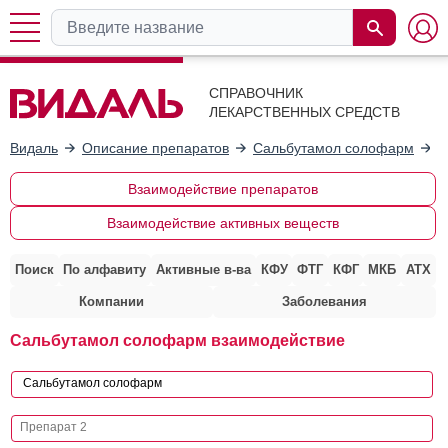
СПРАВОЧНИК
ЛЕКАРСТВЕННЫХ СРЕДСТВ
Видаль
Описание препаратов
Сальбутамол солофарм
В
Взаимодействие препаратов
Взаимодействие активных веществ
Поиск
По алфавиту
Активные в-ва
КФУ
ФТГ
КФГ
МКБ
АТХ
Компании
Заболевания
Сальбутамол солофарм взаимодействие