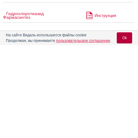
Гидрохлоротиазид
Инструкция
Фармасинтез
На сайте Видаль используются файлы cookie
Гидрохлоротиазид-Верте
Инструкция
Ok
Продолжая, вы принимаете
пользовательское соглашение
.
Гидрохлортиазид
Инструкция
Вход для специалистов
E-mail учетной записи Vidal:
Гидрохлортиазид-Сар
Инструкция
Пароль:
®
Гизаар
Инструкция
®
Гизаар
Форте
Инструкция
Регистрация
Забыли пароль?
Гизортан
Инструкция