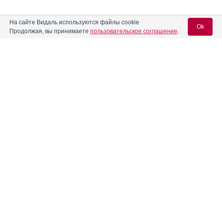
На сайте Видаль используются файлы cookie
Ok
Продолжая, вы принимаете
пользовательское соглашение
.
Содержание
Вход для специалистов
E-mail учетной записи Vidal:
Форма выпуска, упаковка и состав
Клинико-фармакологич. группа
Пароль:
Фармако-терапевтическая группа
Фармакологическое действие
Фармакокинетика
Показания препарата
Регистрация
Забыли пароль?
Режим дозирования
Побочное действие