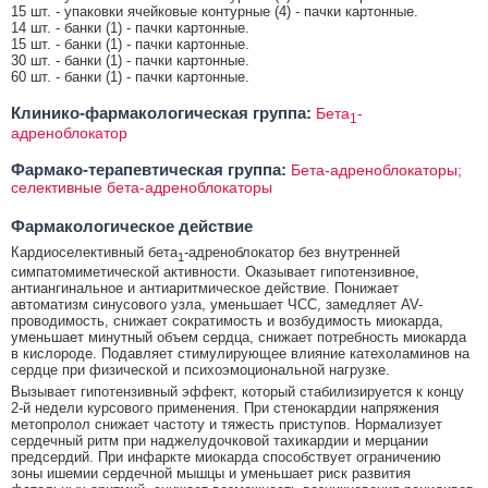
15 шт. - упаковки ячейковые контурные (4) - пачки картонные.
14 шт. - банки (1) - пачки картонные.
15 шт. - банки (1) - пачки картонные.
30 шт. - банки (1) - пачки картонные.
60 шт. - банки (1) - пачки картонные.
Клинико-фармакологическая группа:
Бета
-
1
адреноблокатор
Фармако-терапевтическая группа:
Бета-адреноблокаторы;
селективные бета-адреноблокаторы
Фармакологическое действие
Кардиоселективный бета
-адреноблокатор без внутренней
1
симпатомиметической активности. Оказывает гипотензивное,
антиангинальное и антиаритмическое действие. Понижает
автоматизм синусового узла, уменьшает ЧСС, замедляет AV-
проводимость, снижает сократимость и возбудимость миокарда,
уменьшает минутный объем сердца, снижает потребность миокарда
в кислороде. Подавляет стимулирующее влияние катехоламинов на
сердце при физической и психоэмоциональной нагрузке.
Вызывает гипотензивный эффект, который стабилизируется к концу
2-й недели курсового применения. При стенокардии напряжения
метопролол снижает частоту и тяжесть приступов. Нормализует
сердечный ритм при наджелудочковой тахикардии и мерцании
предсердий. При инфаркте миокарда способствует ограничению
зоны ишемии сердечной мышцы и уменьшает риск развития