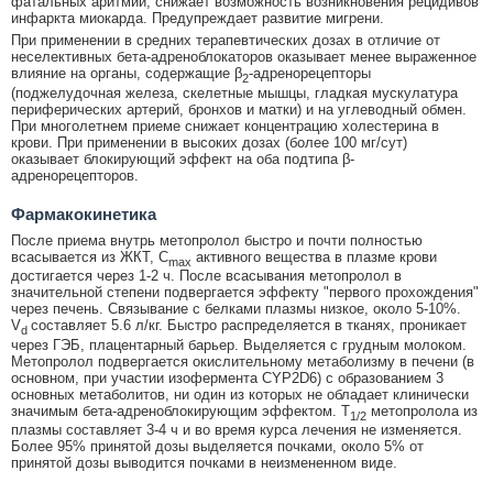
фатальных аритмий, снижает возможность возникновения рецидивов
инфаркта миокарда. Предупреждает развитие мигрени.
При применении в средних терапевтических дозах в отличие от
неселективных бета-адреноблокаторов оказывает менее выраженное
влияние на органы, содержащие β
-адренорецепторы
2
(поджелудочная железа, скелетные мышцы, гладкая мускулатура
периферических артерий, бронхов и матки) и на углеводный обмен.
При многолетнем приеме снижает концентрацию холестерина в
крови. При применении в высоких дозах (более 100 мг/сут)
оказывает блокирующий эффект на оба подтипа β-
адренорецепторов.
Фармакокинетика
После приема внутрь метопролол быстро и почти полностью
всасывается из ЖКТ, C
активного вещества в плазме крови
max
достигается через 1-2 ч. После всасывания метопролол в
значительной степени подвергается эффекту "первого прохождения"
через печень. Связывание с белками плазмы низкое, около 5-10%.
V
составляет 5.6 л/кг. Быстро распределяется в тканях, проникает
d
через ГЭБ, плацентарный барьер. Выделяется с грудным молоком.
Метопролол подвергается окислительному метаболизму в печени (в
основном, при участии изофермента CYP2D6) с образованием 3
основных метаболитов, ни один из которых не обладает клинически
значимым бета-адреноблокирующим эффектом. T
метопролола из
1/2
плазмы составляет 3-4 ч и во время курса лечения не изменяется.
Более 95% принятой дозы выделяется почками, около 5% от
принятой дозы выводится почками в неизмененном виде.