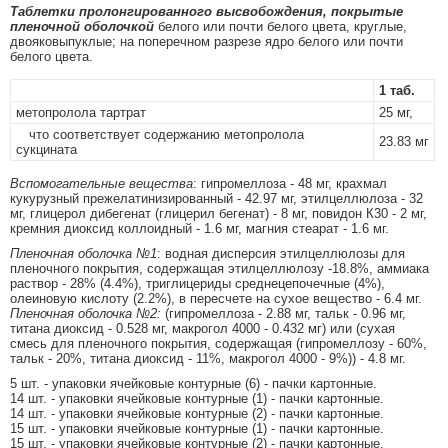
Таблетки пролонгированного высвобождения, покрытые
пленочной оболочкой
белого или почти белого цвета, круглые,
двояковыпуклые; на поперечном разрезе ядро белого или почти
белого цвета.
1 таб.
метопролола тартрат
25 мг,
что соответствует содержанию метопролола
23.83 мг
сукцината
Вспомогательные вещества
: гипромеллоза - 48 мг, крахмал
кукурузный прежелатинизированный - 42.97 мг, этилцеллюлоза - 32
мг, глицерол дибегенат (глицерил бегенат) - 8 мг, повидон К30 - 2 мг,
кремния диоксид коллоидный - 1.6 мг, магния стеарат - 1.6 мг.
Пленочная оболочка №1
: водная дисперсия этилцеллюлозы для
пленочного покрытия, содержащая этилцеллюлозу -18.8%, аммиака
раствор - 28% (4.4%), триглицериды среднецепочечные (4%),
олеиновую кислоту (2.2%), в пересчете на сухое вещество - 6.4 мг.
Пленочная оболочка №2:
(гипромеллоза - 2.88 мг, тальк - 0.96 мг,
титана диоксид - 0.528 мг, макрогол 4000 - 0.432 мг) или (сухая
смесь для пленочного покрытия, содержащая (гипромеллозу - 60%,
тальк - 20%, титана диоксид - 11%, макрогол 4000 - 9%)) - 4.8 мг.
5 шт. - упаковки ячейковые контурные (6) - пачки картонные.
14 шт. - упаковки ячейковые контурные (1) - пачки картонные.
14 шт. - упаковки ячейковые контурные (2) - пачки картонные.
15 шт. - упаковки ячейковые контурные (1) - пачки картонные.
15 шт. - упаковки ячейковые контурные (2) - пачки картонные.