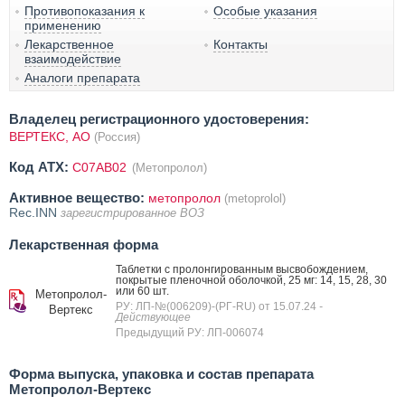
Противопоказания к
Особые указания
применению
Лекарственное
Контакты
взаимодействие
Аналоги препарата
Владелец регистрационного удостоверения:
ВЕРТЕКС, АО
(Россия)
Код ATX:
C07AB02
(Метопролол)
Активное вещество:
метопролол
(metoprolol)
Rec.INN
зарегистрированное ВОЗ
Лекарственная форма
Таблетки с пролонгированным высвобождением,
покрытые пленочной оболочкой, 25 мг: 14, 15, 28, 30
или 60 шт.
Метопролол-
РУ: ЛП-№(006209)-(РГ-RU) от 15.07.24
-
Вертекс
Действующее
Предыдущий РУ: ЛП-006074
Форма выпуска, упаковка и состав препарата
Метопролол-Вертекс