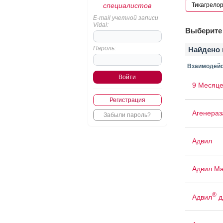
специалистов
E-mail учетной записи
Vidal:
Выберите 
Пароль:
Найдено 
Взаимодейс
9 Месяце
Регистрация
Агенераз
Забыли пароль?
Адвил
Адвил М
®
Адвил
д