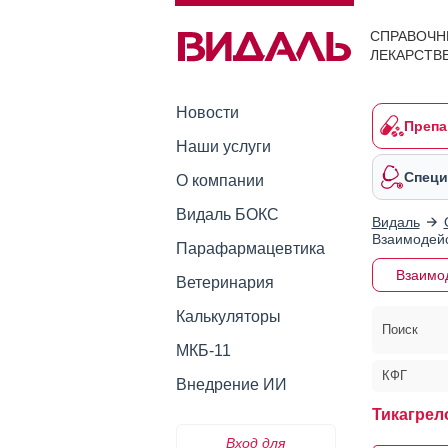
СПРАВОЧН
ЛЕКАРСТВ
Новости
Препа
Наши услуги
Специ
О компании
Видаль БОКС
Видаль
Взаимодейс
Парафармацевтика
Взаимо
Ветеринария
Калькуляторы
Поиск
МКБ-11
КФГ
Внедрение ИИ
Тикагрел
Вход для