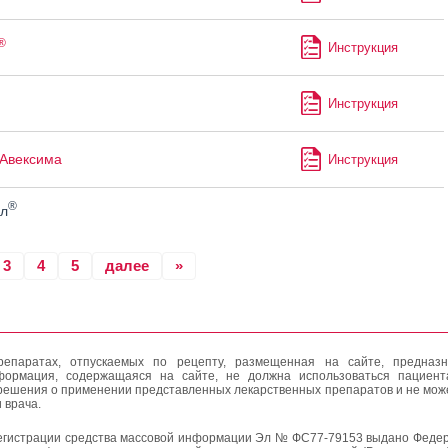
®
Инструкция
Инструкция
Авексима
Инструкция
®
л
3
4
5
далее
»
епаратах, отпускаемых по рецепту, размещенная на сайте, предназн
формация, содержащаяся на сайте, не должна использоваться пациен
решения о применении представленных лекарственных препаратов и не мож
 врача.
егистрации средства массовой информации Эл № ФС77-79153 выдано Федер