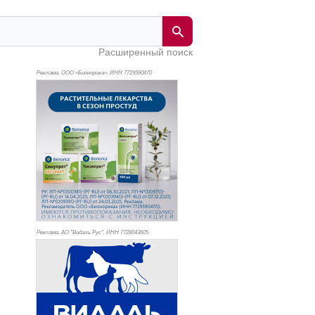
Расширенный поиск
Реклама. ООО «Бионорика», ИНН 772
9590470
Реклама. АО "Видаль Рус", ИНН 772
8043605