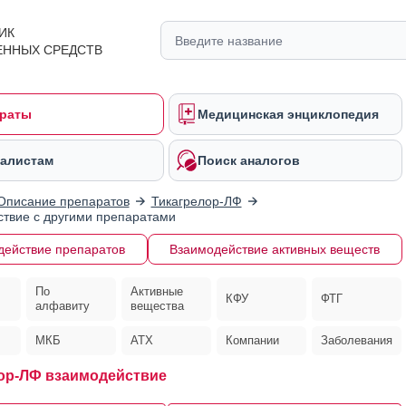
ИК
ЕННЫХ СРЕДСТВ
раты
Медицинская энциклопедия
алистам
Поиск аналогов
Описание препаратов
Тикагрелор-ЛФ
твие с другими препаратами
действие препаратов
Взаимодействие активных веществ
По
Активные
КФУ
ФТГ
алфавиту
вещества
МКБ
АТХ
Компании
Заболевания
ор-ЛФ взаимодействие