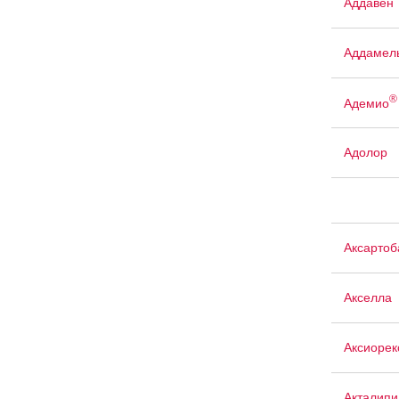
Аддавен
Аддамел
®
Адемио
Адолор
Аксартоб
Акселла
Аксиорек
Акталипи