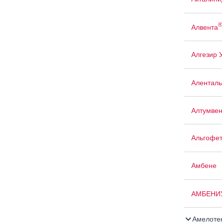
Алвента
Алгезир 
Аленталь
Алтумве
Альгофе
Амбене
АМБЕНИ
Амелоте