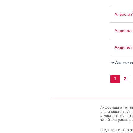
Анвистат
Андипал
Андипал 
Анестезо
1
2
Информация о пр
специалистов. Ин
самостоятельного 
очной консультации
Свидетельство о р