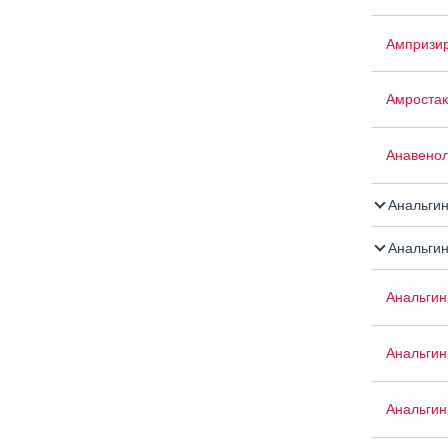
Ампризи
Амроста
Анавенол
Анальги
Анальгин
Анальгин
Анальгин
Анальгин 