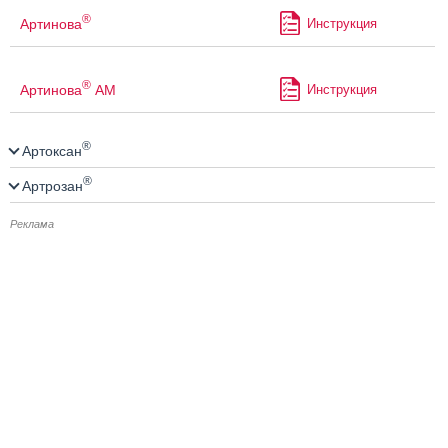
®
Артинова
Инструкция
®
Артинова
АМ
Инструкция
®
Артоксан
®
Артрозан
Реклама