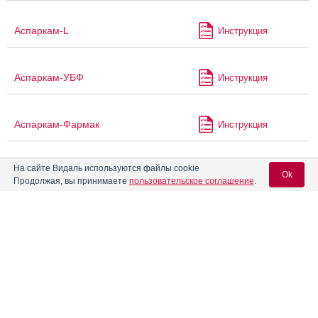
Аспаркам-L
Инструкция
Аспаркам-УБФ
Инструкция
Аспаркам-Фармак
Инструкция
На сайте Видаль используются файлы cookie
Аспаркам-Ферейн
Инструкция
Ok
Продолжая, вы принимаете
пользовательское соглашение
.
Аспикард
Инструкция
Вход для специалистов
E-mail учетной записи Vidal:
®
Аспикор
Инструкция
Пароль:
®
Аспинат
Инструкция