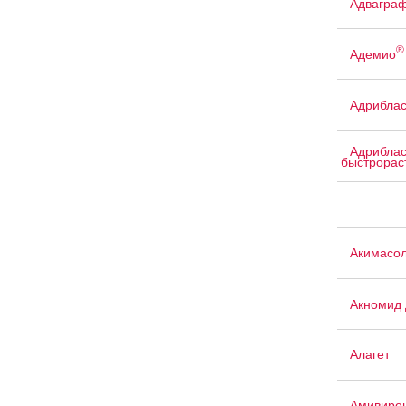
Адвагра
®
Адемио
Адриблас
Адриблас
быстрорас
Акимасо
Акномид 
Алагет
Амивире