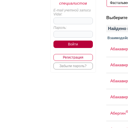
специалистов
E-mail учетной записи
Vidal:
Выберите 
Пароль:
Найдено 
Взаимодейс
Абакавир
Регистрация
Абакавир
Забыли пароль?
Абакавир
Абакавир
Абергин