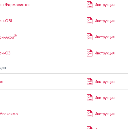
он Фармасинтез
Инструкция
он-OBL
Инструкция
®
он-Акри
Инструкция
он-СЗ
Инструкция
дин
ал
Инструкция
Инструкция
Авексима
Инструкция