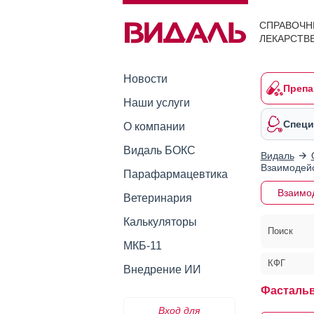
СПРАВОЧН
ЛЕКАРСТВ
Новости
Препа
Наши услуги
Специ
О компании
Видаль БОКС
Видаль
Взаимодейс
Парафармацевтика
Взаимо
Ветеринария
Калькуляторы
Поиск
МКБ-11
КФГ
Внедрение ИИ
Фасталь
Вход для