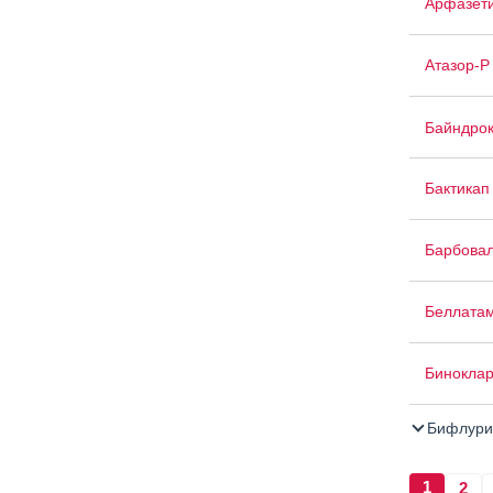
Арфазет
Атазор-Р
Байндро
Бактикап
Барбова
Беллата
Бинокла
Бифлури
1
2