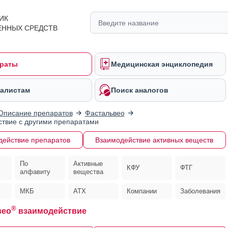
ИК
ЕННЫХ СРЕДСТВ
раты
Медицинская энциклопедия
алистам
Поиск аналогов
Описание препаратов
Фастальвео
твие с другими препаратами
действие препаратов
Взаимодействие активных веществ
По
Активные
КФУ
ФТГ
алфавиту
вещества
МКБ
АТХ
Компании
Заболевания
®
вео
взаимодействие