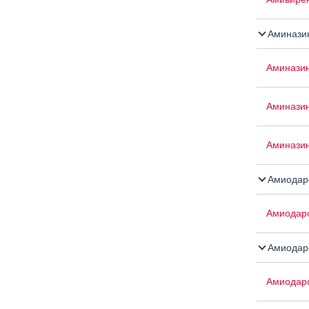
Аминази
Аминази
Аминази
Аминазин
Амиодар
Амиодар
Амиодар
Амиодар