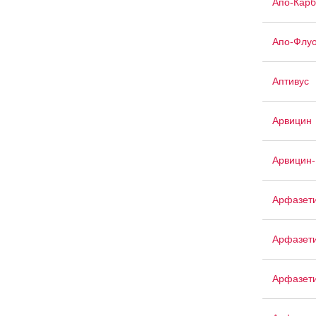
Апо-Кар
Апо-Флуо
Аптивус
Арвицин
Арвицин-
Арфазет
Арфазет
Арфазети