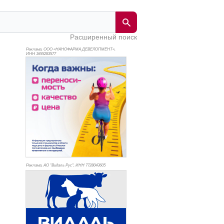
Расширенный поиск
Реклама. ООО «НАНОФАРМА ДЕВЕЛОПМЕНТ»,
ИНН 165
5283577
Реклама. АО "Видаль Рус", ИНН 772
8043605