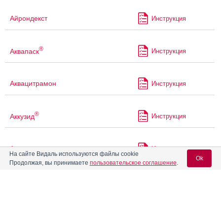
Айрондекст
Инструкция
®
Аквапаск
Инструкция
Аквацитрамон
Инструкция
®
Аккузид
Инструкция
Акриварио
Инструкция
На сайте Видаль используются файлы cookie
Ok
Продолжая, вы принимаете
пользовательское соглашение
.
Акрикселан
Инструкция
Вход для специалистов
E-mail учетной записи Vidal:
®
Акрипамид
Инструкция