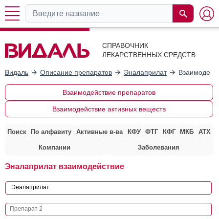
СПРАВОЧНИК
ЛЕКАРСТВЕННЫХ СРЕДСТВ
Видаль
Описание препаратов
Эналаприлат
Взаимодейст
Взаимодействие препаратов
Взаимодействие активных веществ
Поиск
По алфавиту
Активные в-ва
КФУ
ФТГ
КФГ
МКБ
АТХ
Компании
Заболевания
Эналаприлат взаимодействие