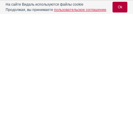
На сайте Видаль используются файлы cookie
Ok
Продолжая, вы принимаете
пользовательское соглашение
.
Алпразолам
Инструкция
Вход для специалистов
Алфузозин
Инструкция
E-mail учетной записи Vidal:
®
Алфупрост
МР
Инструкция
Пароль:
Альбатензин
Инструкция
Альгофетин
Инструкция
Регистрация
Забыли пароль?
®
Алька-Прим
Инструкция