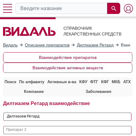
СПРАВОЧНИК
ЛЕКАРСТВЕННЫХ СРЕДСТВ
Видаль
Описание препаратов
Дилтиазем Ретард
Взаимо
Взаимодействие препаратов
Взаимодействие активных веществ
Поиск
По алфавиту
Активные в-ва
КФУ
ФТГ
КФГ
МКБ
АТХ
Компании
Заболевания
Дилтиазем Ретард взаимодействие