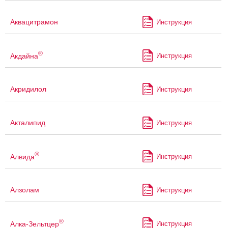
Аквацитрамон
Инструкция
®
Акдайна
Инструкция
Акридилол
Инструкция
Акталипид
Инструкция
®
Алвида
Инструкция
Алзолам
Инструкция
®
Алка-Зельтцер
Инструкция