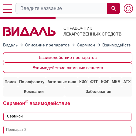
СПРАВОЧНИК
ЛЕКАРСТВЕННЫХ СРЕДСТВ
Видаль
Описание препаратов
Сермион
Взаимодействие
Взаимодействие препаратов
Взаимодействие активных веществ
Поиск
По алфавиту
Активные в-ва
КФУ
ФТГ
КФГ
МКБ
АТХ
Компании
Заболевания
®
Сермион
взаимодействие