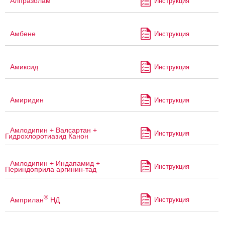
Алпразолам
Инструкция
Амбене
Инструкция
Амиксид
Инструкция
Амиридин
Инструкция
Амлодипин + Валсартан +
Инструкция
Гидрохлоротиазид Канон
Амлодипин + Индапамид +
Инструкция
Периндоприла аргинин-тад
®
Амприлан
НД
Инструкция