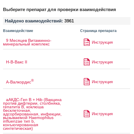
Выберите препарат для проверки взаимодействия
Найдено взаимодействий:
3961
Взаимодействие
Страница препарата
9 Месяцев Витаминно-
Инструкция
минеральный комплекс
H-B-Вакс II
Инструкция
®
А-Валкордис
Инструкция
аАКДС-Геп B + Hib (Вакцина
против дифтерии, столбняка,
гепатита B, коклюша
бесклеточная,
Инструкция
адсорбированная, инфекции,
вызываемой Haemophilus
influenzae тип b,
конъюгированная
синтетическая)