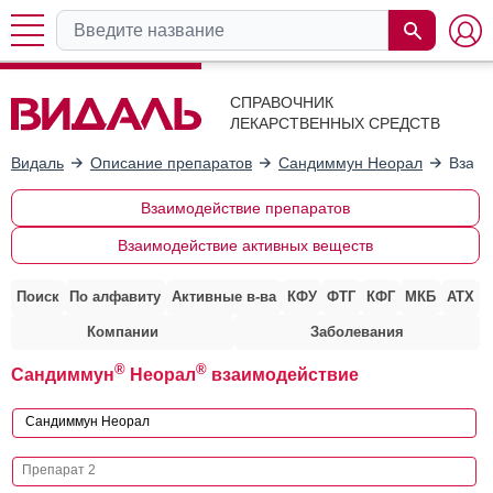
СПРАВОЧНИК
ЛЕКАРСТВЕННЫХ СРЕДСТВ
Видаль
Описание препаратов
Сандиммун Неорал
Взаим
Взаимодействие препаратов
Взаимодействие активных веществ
Поиск
По алфавиту
Активные в-ва
КФУ
ФТГ
КФГ
МКБ
АТХ
Компании
Заболевания
®
®
Сандиммун
Неорал
взаимодействие