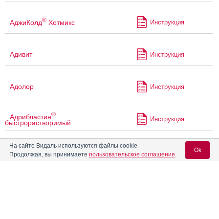
®
АджиКолд
Хотмикс
Инструкция
Адивит
Инструкция
Адолор
Инструкция
®
Адрибластин
Инструкция
быстрорастворимый
На сайте Видаль используются файлы cookie
®
Адрибластин
НоваМедика
Ok
Инструкция
Продолжая, вы принимаете
пользовательское соглашение
.
быстрорастворимый
Аевит
Инструкция
Вход для специалистов
E-mail учетной записи Vidal:
Аевит в капсулах
Инструкция