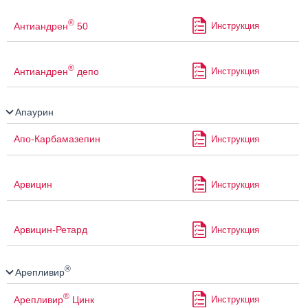
®
Антиандрен
50
Инструкция
®
Антиандрен
депо
Инструкция
Апаурин
Апо-Карбамазепин
Инструкция
Арвицин
Инструкция
Арвицин-Ретард
Инструкция
®
Арепливир
®
Арепливир
Цинк
Инструкция