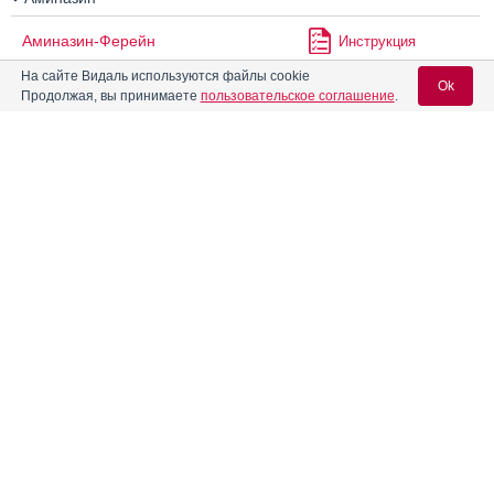
Аминазин-Ферейн
Инструкция
На сайте Видаль используются файлы cookie
Ok
Продолжая, вы принимаете
пользовательское соглашение
.
Аминазина драже
Инструкция
Вход для специалистов
Аминазина раствор для
Инструкция
инъекций 2.5%
E-mail учетной записи Vidal:
Амитриптилин
Пароль:
Амитриптилин Гриндекс
Инструкция
Амитриптилин Зентива
Амитриптилин Никомед
Инструкция
Регистрация
Забыли пароль?
Амитриптилин-АКОС
Инструкция