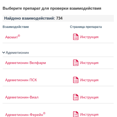
Выберите препарат для проверки взаимодействия
Найдено взаимодействий:
734
Взаимодействие
Страница препарата
®
Авомит
Инструкция
Адеметионин
Адеметионин Велфарм
Инструкция
Адеметионин ПСК
Инструкция
Адеметионин-Виал
Инструкция
®
Адеметионин-Ферейн
Инструкция