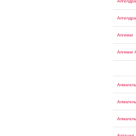
Алгелдра
Алгелдра
Алгемаг
Алгемаг 
Алмагел
Алмагел
Алмагел
Алтацид