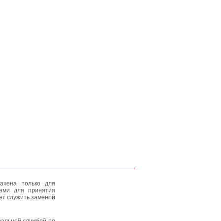
ачена только для
тами для принятия
ет служить заменой