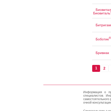
Биовитал
Биовиталь
Битригам
®
Боботик
Бривиак
1
2
Информация о пр
специалистов. Ин
самостоятельного 
очной консультации