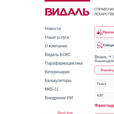
СПРАВОЧН
ЛЕКАРСТВ
Новости
Препа
Наши услуги
Специ
О компании
Видаль БОКС
Видаль
Взаимодейс
Парафармацевтика
Взаимо
Ветеринария
Калькуляторы
Поиск
МКБ-11
КФГ
Внедрение ИИ
Фамотид
Вход для