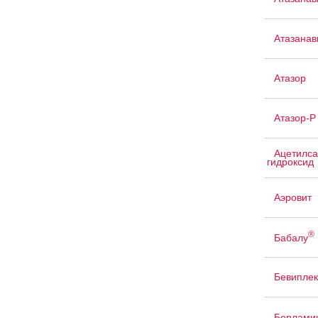
Атазанав
Атазор
Атазор-Р
Ацетилса
гидроксид
Аэровит
®
Бабалу
Бевиплек
Берлами