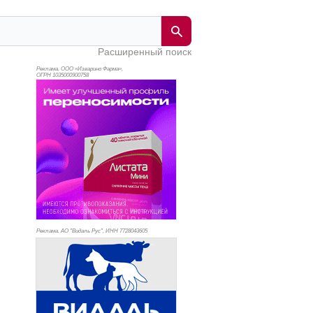
Расширенный поиск
Реклама. ООО «Изварино Фарма»,
ОГРН 103
5000900758
Реклама. АО "Видаль Рус", ИНН 772
8043605