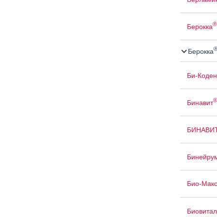
®
Берокка
Берокка
Би-Коден
Бинавит
БИНАВИ
Бинейру
Био-Мак
Биовитал