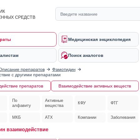
ИК
ЕННЫХ СРЕДСТВ
раты
Медицинская энциклопедия
алистам
Поиск аналогов
Описание препаратов
Фамотидин
твие с другими препаратами
действие препаратов
Взаимодействие активных веществ
По
Активные
КФУ
ФТГ
алфавиту
вещества
МКБ
АТХ
Компании
Заболевания
ин взаимодействие