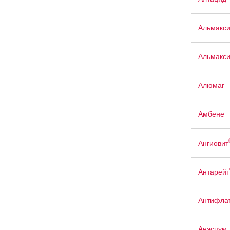
Альмакс
Альмакси
Алюмаг
Амбене
Ангиовит
Антарейт
Антифла
Анэспум