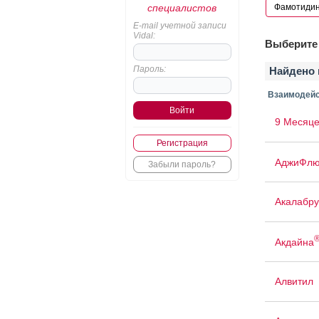
специалистов
E-mail учетной записи
Vidal:
Выберите 
Пароль:
Найдено 
Взаимодейс
9 Месяце
Регистрация
АджиФлю
Забыли пароль?
Акалабр
Акдайна
Алвитил