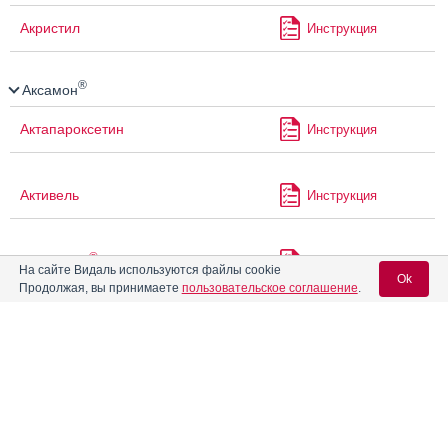
Акристил
Инструкция
®
Аксамон
Актапароксетин
Инструкция
Активель
Инструкция
®
Алвовизан
Инструкция
На сайте Видаль используются файлы cookie
Ok
Продолжая, вы принимаете
пользовательское соглашение
.
Алевал
Инструкция
Вход для специалистов
E-mail учетной записи Vidal:
Алзолам
Инструкция