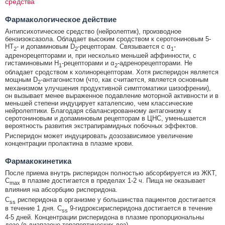
средства
Фармакологическое действие
Антипсихотическое средство (нейролептик), производное
бензизоксазола. Обладает высоким сродством к серотониновым 5-
HT
- и допаминовым D
-рецепторам. Связывается с α
-
2
2
1
адренорецепторами и, при несколько меньшей аффинности, с
гистаминовыми H
-рецепторами и α
-адренорецепторами. Не
1
2
обладает сродством к холинорецепторам. Хотя рисперидон является
мощным D
-антагонистом (что, как считается, является основным
2
механизмом улучшения продуктивной симптоматики шизофрении),
он вызывает менее выраженное подавление моторной активности и в
меньшей степени индуцирует каталепсию, чем классические
нейролептики. Благодаря сбалансированному антагонизму к
серотониновым и допаминовым рецепторам в ЦНС, уменьшается
вероятность развития экстрапирамидных побочных эффектов.
Рисперидон может индуцировать дозозависимое увеличение
концентрации пролактина в плазме крови.
Фармакокинетика
После приема внутрь рисперидон полностью абсорбируется из ЖКТ,
C
в плазме достигается в пределах 1-2 ч. Пища не оказывает
max
влияния на абсорбцию рисперидона.
C
рисперидона в организме у большинства пациентов достигается
ss
в течение 1 дня. C
9-гидроксирисперидона достигается в течение
ss
4-5 дней. Концентрации рисперидона в плазме пропорциональны
дозе (в диапазоне терапевтических доз).