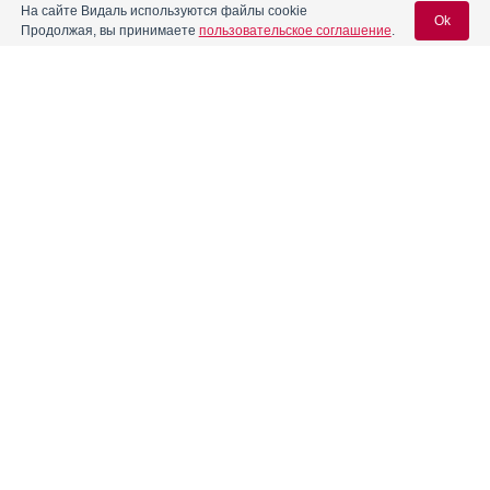
На сайте Видаль используются файлы cookie
Ok
Продолжая, вы принимаете
пользовательское соглашение
.
Содержание
Вход для специалистов
E-mail учетной записи Vidal:
Форма выпуска, упаковка и состав
Клинико-фармакологич. группа
Пароль:
Фармако-терапевтическая группа
Фармакологическое действие
Фармакокинетика
Показания препарата
Регистрация
Забыли пароль?
Режим дозирования
Побочное действие