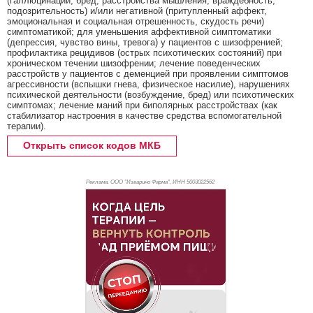
(галлюцинации, бред, расстройства мышления, враждебность,
подозрительность) и/или негативной (притупленный аффект,
эмоциональная и социальная отрешенность, скудость речи)
симптоматикой; для уменьшения аффективной симптоматики
(депрессия, чувство вины, тревога) у пациентов с шизофренией;
профилактика рецидивов (острых психотических состояний) при
хроническом течении шизофрении; лечение поведенческих
расстройств у пациентов с деменцией при проявлении симптомов
агрессивности (вспышки гнева, физическое насилие), нарушениях
психической деятельности (возбуждение, бред) или психотических
симптомах; лечение маний при биполярных расстройствах (как
стабилизатор настроения в качестве средства вспомогательной
терапии).
Открыть список кодов МКБ
Реклама. ООО "Изварино Фарма", ИНН 500
3022562