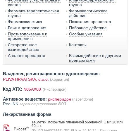
Форма выпуска, упаковка и
Клинико-фармакологич.
состав
группа
Фармако-терапевтическая
Фармакологическое
группа
действие
Фармакокинетика
Показания препарата
Режим дозирования
Побочное действие
Противопоказания к
Особые указания
применению
Лекарственное
Контакты
взаимодействие
Аналоги препарата
Взаимодействие с другими
препаратами
Владелец регистрационного удостоверения:
PLIVA HRVATSKA, d.o.o.
(Хорватия)
Код ATX:
N05AX08
(Рисперидон)
Активное вещество:
рисперидон
(risperidone)
Rec.INN
зарегистрированное ВОЗ
Лекарственная форма
Таблетки, покрытые пленочной оболочкой, 1 мг: 20 или
60 шт.
®
Риссет
РУ: ЛП-№(007442)-(РГ-RU) от 29.10.24
- Бессрочно