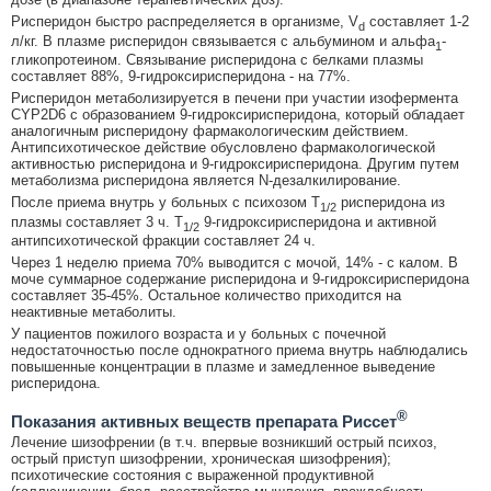
Рисперидон быстро распределяется в организме, V
составляет 1-2
d
л/кг. В плазме рисперидон связывается с альбумином и альфа
-
1
гликопротеином. Связывание рисперидона с белками плазмы
составляет 88%, 9-гидроксирисперидона - на 77%.
Рисперидон метаболизируется в печени при участии изофермента
CYP2D6 с образованием 9-гидроксирисперидона, который обладает
аналогичным рисперидону фармакологическим действием.
Антипсихотическое действие обусловлено фармакологической
активностью рисперидона и 9-гидроксирисперидона. Другим путем
метаболизма рисперидона является N-дезалкилирование.
После приема внутрь у больных с психозом T
рисперидона из
1/2
плазмы составляет 3 ч. T
9-гидроксирисперидона и активной
1/2
антипсихотической фракции составляет 24 ч.
Через 1 неделю приема 70% выводится с мочой, 14% - с калом. В
моче суммарное содержание рисперидона и 9-гидроксирисперидона
составляет 35-45%. Остальное количество приходится на
неактивные метаболиты.
У пациентов пожилого возраста и у больных с почечной
недостаточностью после однократного приема внутрь наблюдались
повышенные концентрации в плазме и замедленное выведение
рисперидона.
®
Показания активных веществ препарата Риссет
Лечение шизофрении (в т.ч. впервые возникший острый психоз,
острый приступ шизофрении, хроническая шизофрения);
психотические состояния с выраженной продуктивной