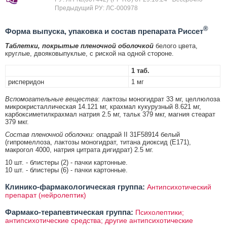
Предыдущий РУ: ЛС-000978
®
Форма выпуска, упаковка и состав препарата Риссет
Таблетки, покрытые пленочной оболочкой
белого цвета,
круглые, двояковыпуклые, с риской на одной стороне.
1 таб.
рисперидон
1 мг
Вспомогательные вещества
: лактозы моногидрат 33 мг, целлюлоза
микрокристаллическая 14.121 мг, крахмал кукурузный 8.621 мг,
карбоксиметилкрахмал натрия 2.5 мг, тальк 379 мкг, магния стеарат
379 мкг.
Состав пленочной оболочки:
опадрай II 31F58914 белый
(гипромеллоза, лактозы моногидрат, титана диоксид (E171),
макрогол 4000, натрия цитрата дигидрат) 2.5 мг.
10 шт. - блистеры (2) - пачки картонные.
10 шт. - блистеры (6) - пачки картонные.
Клинико-фармакологическая группа:
Антипсихотический
препарат (нейролептик)
Фармако-терапевтическая группа:
Психолептики;
антипсихотические средства; другие антипсихотические