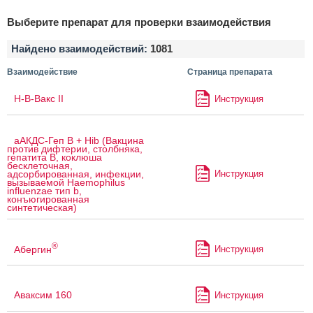
Выберите препарат для проверки взаимодействия
Найдено взаимодействий:
1081
Взаимодействие
Страница препарата
H-B-Вакс II
Инструкция
аАКДС-Геп B + Hib (Вакцина
против дифтерии, столбняка,
гепатита B, коклюша
бесклеточная,
Инструкция
адсорбированная, инфекции,
вызываемой Haemophilus
influenzae тип b,
конъюгированная
синтетическая)
®
Абергин
Инструкция
Аваксим 160
Инструкция