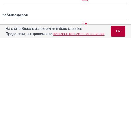
Амиодарон
Амиодарон Белупо
Инструкция
На сайте Видаль используются файлы cookie
Ok
Продолжая, вы принимаете
пользовательское соглашение
.
Амиодарон Велфарм
Вход для специалистов
Амиодарон Сандоз
Инструкция
E-mail учетной записи Vidal:
Амиодарон Фармасинтез
Инструкция
Пароль:
Амиодарон-OBL
Инструкция
®
Амиодарон-Акри
Инструкция
Регистрация
Забыли пароль?