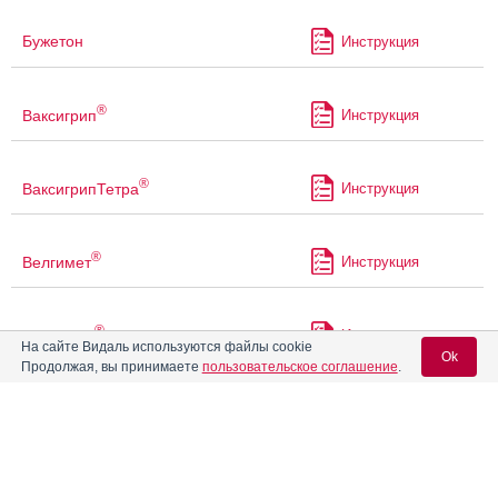
Бужетон
Инструкция
®
Ваксигрип
Инструкция
®
ВаксигрипТетра
Инструкция
®
Велгимет
Инструкция
®
Велметия
Инструкция
На сайте Видаль используются файлы cookie
Ok
Продолжая, вы принимаете
пользовательское соглашение
.
Веро-Гликлазид
Инструкция
Вход для специалистов
E-mail учетной записи Vidal:
Веро-Метформин
Инструкция