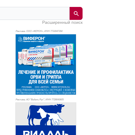
Расширенный поиск
Реклама. ООО «ФЕРОН», ИНН 773
3047394
Реклама. АО "Видаль Рус", ИНН 772
8043605