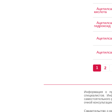
Ацетилса
кислота
Ацетилса
гидроксид
Ацетилса
Ацетилса
1
2
Информация о пр
специалистов. Ин
самостоятельного 
очной консультации
Свидетельство о р