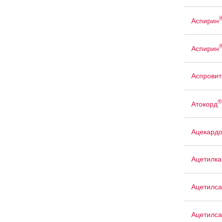
Аспирин
Аспирин
Аспровит
®
Атокорд
Ацекард
Ацетилка
Ацетилса
Ацетилса