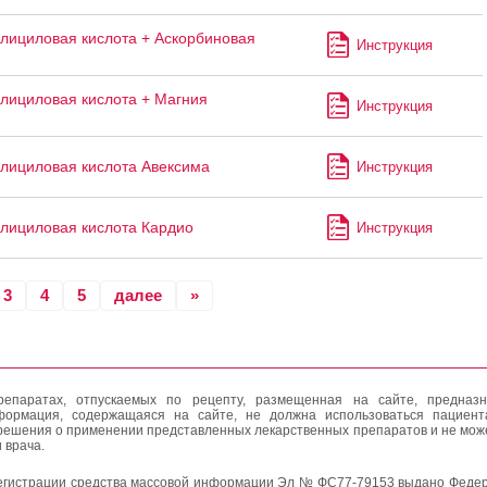
лициловая кислота + Аскорбиновая
Инструкция
лициловая кислота + Магния
Инструкция
лициловая кислота Авексима
Инструкция
лициловая кислота Кардио
Инструкция
3
4
5
далее
»
епаратах, отпускаемых по рецепту, размещенная на сайте, предназн
формация, содержащаяся на сайте, не должна использоваться пациен
решения о применении представленных лекарственных препаратов и не мож
 врача.
егистрации средства массовой информации Эл № ФС77-79153 выдано Федер