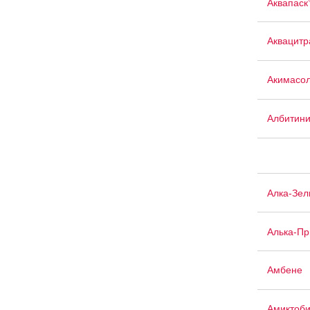
Аквапаск
Аквацит
Акимасо
Албитин
Алка-Зел
Алька-П
Амбене
Амиктоб