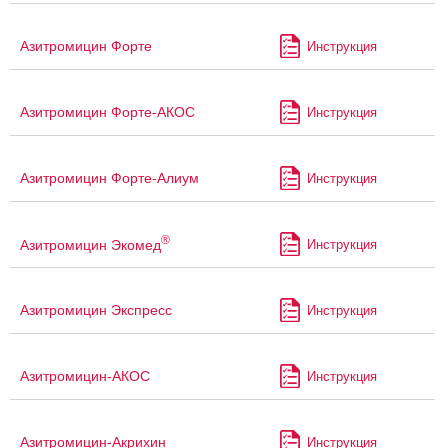
Азитромицин Форте
Инструкция
Азитромицин Форте-АКОС
Инструкция
Азитромицин Форте-Алиум
Инструкция
®
Азитромицин Экомед
Инструкция
Азитромицин Экспресс
Инструкция
Азитромицин-АКОС
Инструкция
Азитромицин-Акрихин
Инструкция