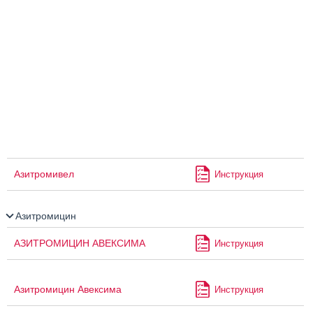
Азитромивел
Инструкция
Азитромицин
АЗИТРОМИЦИН АВЕКСИМА
Инструкция
Азитромицин Авексима
Инструкция