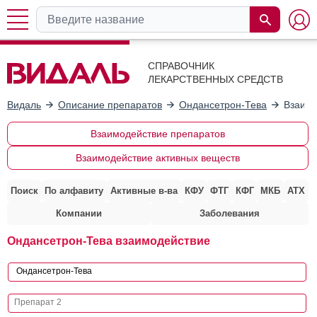
СПРАВОЧНИК
ЛЕКАРСТВЕННЫХ СРЕДСТВ
Видаль
Описание препаратов
Ондансетрон-Тева
Взаимо
Взаимодействие препаратов
Взаимодействие активных веществ
Поиск
По алфавиту
Активные в-ва
КФУ
ФТГ
КФГ
МКБ
АТХ
Компании
Заболевания
Ондансетрон-Тева взаимодействие