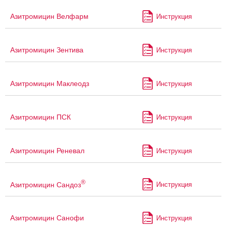
Азитромицин Велфарм
Инструкция
Азитромицин Зентива
Инструкция
Азитромицин Маклеодз
Инструкция
Азитромицин ПСК
Инструкция
Азитромицин Реневал
Инструкция
®
Азитромицин Сандоз
Инструкция
Азитромицин Санофи
Инструкция