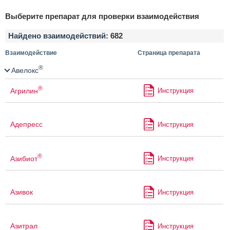
Выберите препарат для проверки взаимодействия
Найдено взаимодействий:
682
Взаимодействие
Страница препарата
®
Авелокс
®
Агрилин
Инструкция
Адепресс
Инструкция
®
Азибиот
Инструкция
Азивок
Инструкция
Азитрал
Инструкция