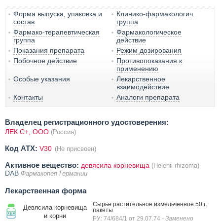
Форма выпуска, упаковка и
Клинико-фармакологич.
состав
группа
Фармако-терапевтическая
Фармакологическое
группа
действие
Показания препарата
Режим дозирования
Побочное действие
Противопоказания к
применению
Особые указания
Лекарственное
взаимодействие
Контакты
Аналоги препарата
Владелец регистрационного удостоверения:
ЛЕК С+, ООО
(Россия)
Код ATX:
V30
(Не присвоен)
Активное вещество:
девясила корневища
(Helenii rhizoma)
DAB
Фармакопея Германии
Лекарственная форма
Сырье растительное измельченное 50 г:
Девясила корневища
пакеты
и корни
РУ: 74/684/1 от 29.07.74
- Заменено