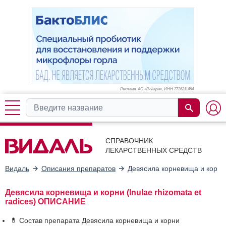
Реклама. АО «Р-Фарм», ИНН 772
6311464
СПРАВОЧНИК
ЛЕКАРСТВЕННЫХ СРЕДСТВ
Видаль
Описания препаратов
Девясила корневища и корни
Девясила корневища и корни (Inulae rhizomata et
radices) ОПИСАНИЕ
💊 Состав препарата Девясила корневища и корни