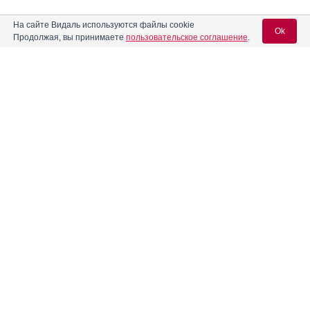
На сайте Видаль используются файлы cookie
Ok
Продолжая, вы принимаете
пользовательское соглашение
.
Содержание
Вход для специалистов
E-mail учетной записи Vidal:
Форма выпуска, упаковка и состав
Клинико-фармакологич. группа
Пароль:
Фармако-терапевтическая группа
Фармакологическое действие
Показания препарата
Режим дозирования
Регистрация
Забыли пароль?
Побочное действие
Противопоказания к применению