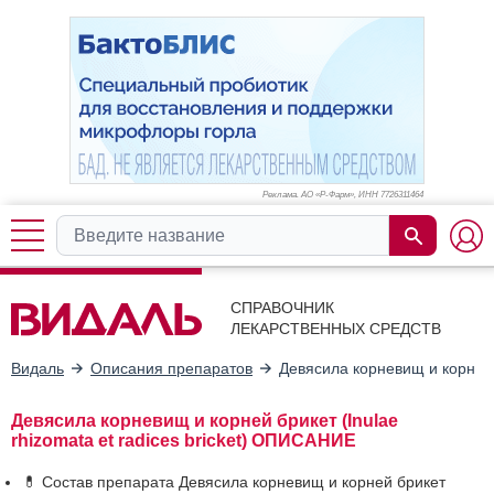
Реклама. АО «Р-Фарм», ИНН 772
6311464
СПРАВОЧНИК
ЛЕКАРСТВЕННЫХ СРЕДСТВ
Видаль
Описания препаратов
Девясила корневищ и корней
Девясила корневищ и корней брикет (Inulae
rhizomata et radices bricket) ОПИСАНИЕ
💊 Состав препарата Девясила корневищ и корней брикет