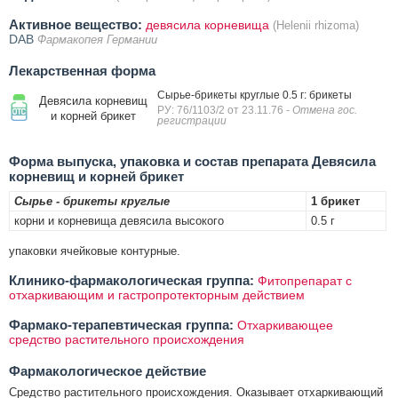
Активное вещество:
девясила корневища
(Helenii rhizoma)
DAB
Фармакопея Германии
Лекарственная форма
Сырье-брикеты круглые 0.5 г: брикеты
Девясила корневищ
РУ: 76/1103/2 от 23.11.76
- Отмена гос.
и корней брикет
регистрации
Форма выпуска, упаковка и состав препарата Девясила
корневищ и корней брикет
Сырье - брикеты круглые
1 брикет
корни и корневища девясила высокого
0.5 г
упаковки ячейковые контурные.
Клинико-фармакологическая группа:
Фитопрепарат с
отхаркивающим и гастропротекторным действием
Фармако-терапевтическая группа:
Отхаркивающее
средство растительного происхождения
Фармакологическое действие
Средство растительного происхождения. Оказывает отхаркивающий