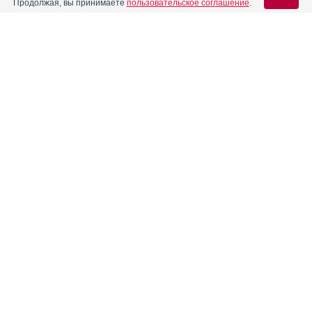
Продолжая, вы принимаете
пользовательское соглашение
.
Содержание
Вход для специалистов
E-mail учетной записи Vidal:
Форма выпуска, упаковка и состав
Клинико-фармакологич. группа
Пароль:
Фармако-терапевтическая группа
Фармакологическое действие
Показания препарата
Режим дозирования
Регистрация
Забыли пароль?
Побочное действие
Противопоказания к применению
Особые указания