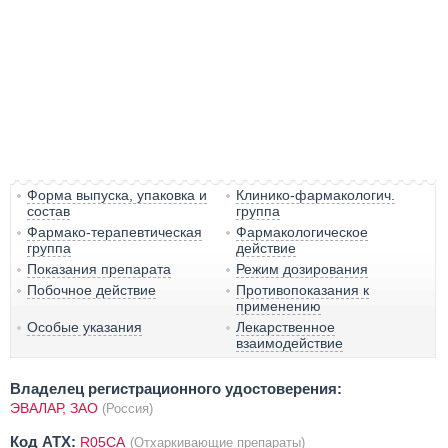
Форма выпуска, упаковка и
Клинико-фармакологич.
состав
группа
Фармако-терапевтическая
Фармакологическое
группа
действие
Показания препарата
Режим дозирования
Побочное действие
Противопоказания к
применению
Особые указания
Лекарственное
взаимодействие
Владелец регистрационного удостоверения:
ЭВАЛАР, ЗАО
(Россия)
Код ATX:
R05CA
(Отхаркивающие препараты)