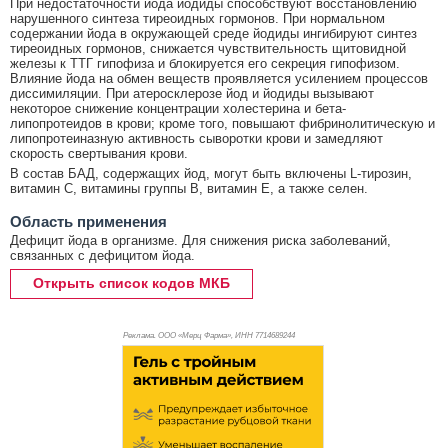
При недостаточности йода йодиды способствуют восстановлению
нарушенного синтеза тиреоидных гормонов. При нормальном
содержании йода в окружающей среде йодиды ингибируют синтез
тиреоидных гормонов, снижается чувствительность щитовидной
железы к ТТГ гипофиза и блокируется его секреция гипофизом.
Влияние йода на обмен веществ проявляется усилением процессов
диссимиляции. При атеросклерозе йод и йодиды вызывают
некоторое снижение концентрации холестерина и бета-
липопротеидов в крови; кроме того, повышают фибринолитическую и
липопротеиназную активность сыворотки крови и замедляют
скорость свертывания крови.
В состав БАД, содержащих йод, могут быть включены L-тирозин,
витамин C, витамины группы B, витамин Е, а также селен.
Область применения
Дефицит йода в организме. Для снижения риска заболеваний,
связанных с дефицитом йода.
Открыть список кодов МКБ
Реклама. ООО «Мерц Фарма», ИНН 771
4689244