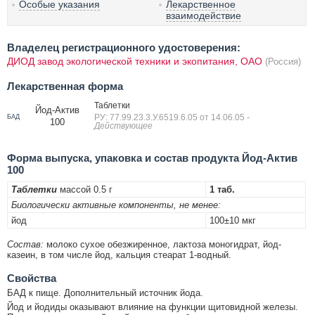
Особые указания
Лекарственное
взаимодействие
Владелец регистрационного удостоверения:
ДИОД завод экологической техники и экопитания, ОАО
(Россия)
Лекарственная форма
Таблетки
Йод-Актив
РУ: 77.99.23.3.У.6519.6.05 от 14.06.05
-
БАД
100
Действующее
Форма выпуска, упаковка и состав продукта Йод-Актив
100
Таблетки
массой 0.5 г
1 таб.
Биологически активные компоненты, не менее:
йод
100±10 мкг
Состав:
молоко сухое обезжиренное, лактоза моногидрат, йод-
казеин, в том числе йод, кальция стеарат 1-водный.
Свойства
БАД к пище. Дополнительный источник йода.
Йод и йодиды оказывают влияние на функции щитовидной железы.