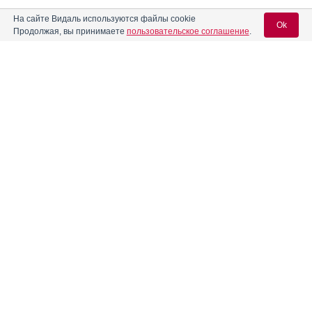
На сайте Видаль используются файлы cookie
Ok
Продолжая, вы принимаете
пользовательское соглашение
.
Содержание
Вход для специалистов
E-mail учетной записи Vidal:
Форма выпуска, упаковка и состав
Клинико-фармакологич. группа
Пароль:
Фармако-терапевтическая группа
Фармакологическое действие
Фармакокинетика
Показания препарата
Регистрация
Забыли пароль?
Режим дозирования
Побочное действие