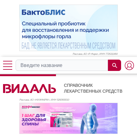
Реклама. АО «Р-Фарм», ИНН 772
6311464
СПРАВОЧНИК
ЛЕКАРСТВЕННЫХ СРЕДСТВ
Реклама. АО «НИЖФАРМ», ИНН 526
0900010