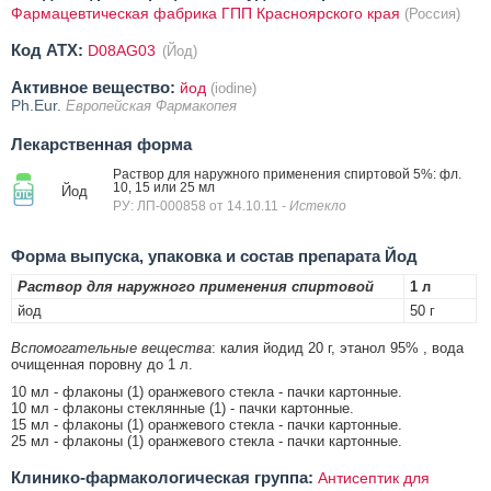
Фармацевтическая фабрика ГПП Красноярского края
(Россия)
Код ATX:
D08AG03
(Йод)
Активное вещество:
йод
(iodine)
Ph.Eur.
Европейская Фармакопея
Лекарственная форма
Раствор для наружного применения спиртовой 5%: фл.
10, 15 или 25 мл
Йод
РУ: ЛП-000858 от 14.10.11
- Истекло
Форма выпуска, упаковка и состав препарата Йод
Раствор для наружного применения спиртовой
1 л
йод
50 г
Вспомогательные вещества
: калия йодид 20 г, этанол 95% , вода
очищенная поровну до 1 л.
10 мл - флаконы (1) оранжевого стекла - пачки картонные.
10 мл - флаконы стеклянные (1) - пачки картонные.
15 мл - флаконы (1) оранжевого стекла - пачки картонные.
25 мл - флаконы (1) оранжевого стекла - пачки картонные.
Клинико-фармакологическая группа:
Антисептик для