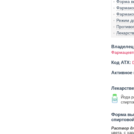
Форма вы
Фармако-
Фармако
Режим д
Противо
Лекарст
Владелец 
Фармацевт
Код ATX:
Активное 
Лекарств
Йода р
спирто
Форма вып
спиртово
Раствор д
цвета, с ха