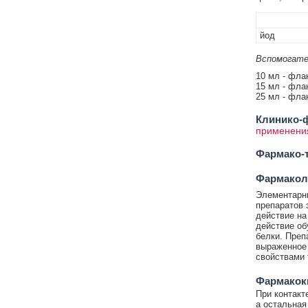
йод
Вспомогате
10 мл - фла
15 мл - фла
25 мл - фла
Клинико-ф
применени
Фармако-т
Фармакол
Элементарн
препаратов
действие на
действие об
белки. Преп
выраженное
свойствами 
Фармакок
При контакт
а остальная