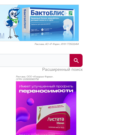
Реклама. АО «Р-Фарм», ИНН 772
6311464
Расширенный поиск
Реклама. ООО «Изварино Фарма»,
ОГРН 103
5000900758