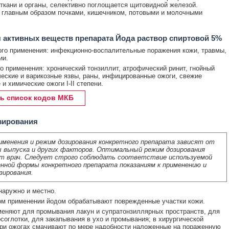
 ткани и органы, селективно поглощается щитовидной железой.
главным образом почками, кишечником, потовыми и молочными
 активных веществ препарата Йода раствор спиртовой 5%
го применения: инфекционно-воспалительные поражения кожи, травмы,
ии.
о применения: хронический тонзиллит, атрофический ринит, гнойный
ческие и варикозные язвы, раны, инфицированные ожоги, свежие
и химические ожоги I-II степени.
ь список кодов МКБ
зирования
именения и режим дозирования конкретного препарата зависят от
 выпуска и других факторов. Оптимальный режим дозирования
т врач. Следует строго соблюдать соответствие используемой
нной формы конкретного препарата показаниям к применению и
зирования.
аружно и местно.
м применении йодом обрабатывают поврежденные участки кожи.
еняют для промывания лакун и супратонзиллярных пространств, для
соглотки, для закапывания в ухо и промывания; в хирургической
при ожогах смачивают по мере надобности наложенные на пораженную