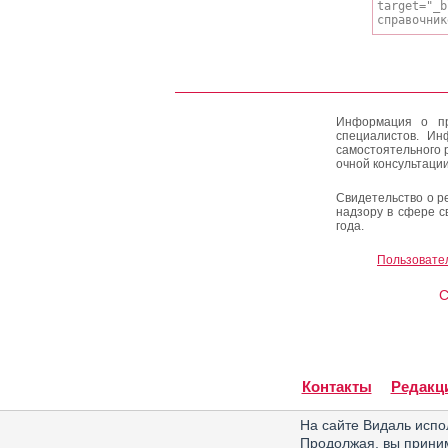
Информация о пр
специалистов. Ин
самостоятельного 
очной консультации
Свидетельство о р
надзору в сфере с
года.
Пользовате
C
Контакты
Редакц
На сайте Видаль испо
Продолжая, вы прин