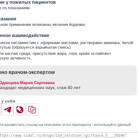
ие у пожилых пациентов
 по показаниям.
казания
ьном применении возможны явления йодизма.
нное взаимодействие
чески несовместим с эфирными маслами, растворами аммиака, белой
тутью (образуется взрывчатая смесь).
и кислая среда, присутствие жира, гноя, крови ослабляют
скую активность.
но врачом-экспертом
Юдинцева Мария Сергеевна
кандидат медицинских наук, стаж 40 лет
 у себя
те разместить ссылку на описание этого препарата - используйте данный