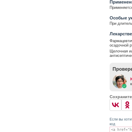
Применен
Применяется
Особые у
При длител
Лекарстве
Фармацевти
осадочной р
Щелочная ил
антисептиче
Провере
Сохраните
Если вы хоти
код