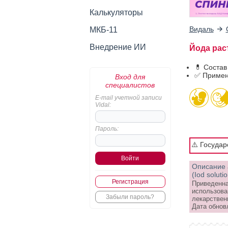
Калькуляторы
Видаль
МКБ-11
Внедрение ИИ
Йода раст
💊 Состав
✅ Примен
Вход для
специалистов
E-mail учетной записи
Vidal:
Пароль:
⚠️ Госуда
Описание 
(Iod soluti
Регистрация
Приведенна
использова
Забыли пароль?
лекарствен
Дата обнов