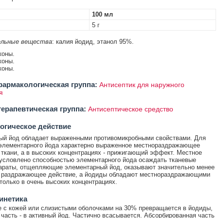
100 мл
5 г
льные вещества
: калия йодид, этанол 95%.
коны.
коны.
коны.
армакологическая группа:
Антисептик для наружного
я
ерапевтическая группа:
Антисептическое средство
огическое действие
ый йод обладает выраженными противомикробными свойствами. Для
 элементарного йода характерно выраженное местнораздражающее
 ткани, а в высоких концентрациях - прижигающий эффект. Местное
условлено способностью элементарного йода осаждать тканевые
араты, отщепляющие элементарный йод, оказывают значительно менее
 раздражающее действие, а йодиды обладают местнораздражающими
только в очень высоких концентрациях.
инетика
е с кожей или слизистыми оболочками на 30% превращается в йодиды,
 часть - в активный йод. Частично всасывается. Абсорбированная часть