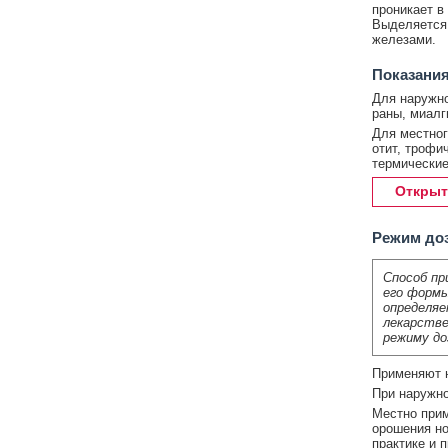
проникает в
Выделяется 
железами.
Показания
Для наружно
раны, миалг
Для местног
отит, трофи
термические 
Открыт
Режим до
Способ пр
его формы
определяе
лекарстве
режиму до
Применяют н
При наружно
Местно прим
орошения но
практике и 