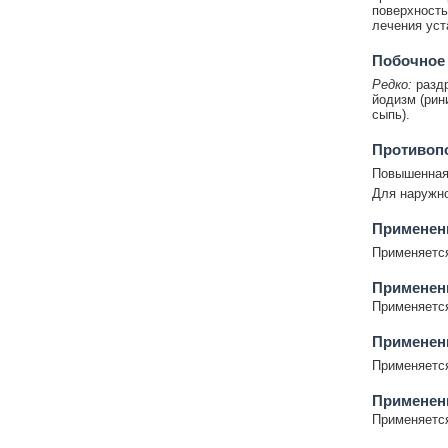
поверхность
лечения уст
Побочное
Редко:
раздр
йодизм (рин
сыпь).
Противоп
Повышенная 
Для наружно
Применени
Применяется
Применен
Применяется
Применен
Применяется
Применени
Применяется