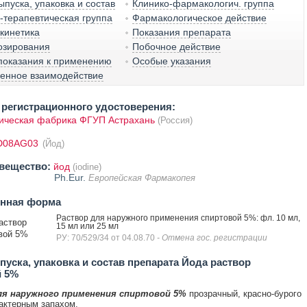
пуска, упаковка и состав
Клинико-фармакологич. группа
терапевтическая группа
Фармакологическое действие
кинетика
Показания препарата
озирования
Побочное действие
показания к применению
Особые указания
венное взаимодействие
регистрационного удостоверения:
ическая фабрика ФГУП Астрахань
(Россия)
D08AG03
(Йод)
вещество:
йод
(iodine)
Ph.Eur.
Европейская Фармакопея
енная форма
Раствор для наружного применения спиртовой 5%: фл. 10 мл,
аствор
15 мл или 25 мл
вой 5%
РУ: 70/529/34 от 04.08.70
- Отмена гос. регистрации
уска, упаковка и состав препарата Йода раствор
й 5%
ля наружного применения спиртовой 5%
прозрачный, красно-бурого
рактерным запахом.