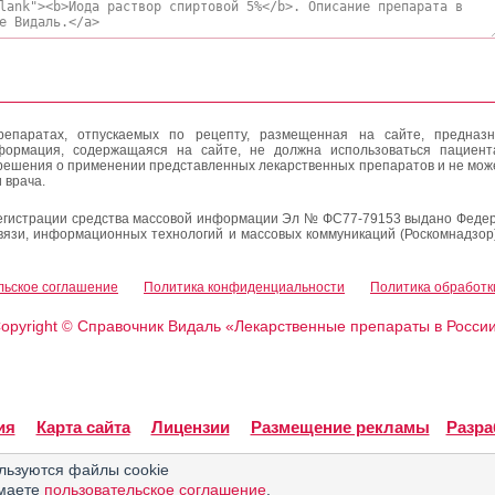
епаратах, отпускаемых по рецепту, размещенная на сайте, предназн
формация, содержащаяся на сайте, не должна использоваться пациен
решения о применении представленных лекарственных препаратов и не мож
 врача.
егистрации средства массовой информации Эл № ФС77-79153 выдано Федер
вязи, информационных технологий и массовых коммуникаций (Роскомнадзор
льское соглашение
Политика конфиденциальности
Политика обработк
opyright
Справочник Видаль «Лекарственные препараты в Росси
©
ия
Карта сайта
Лицензии
Размещение рекламы
Разра
льзуются файлы cookie
имаете
пользовательское соглашение
.