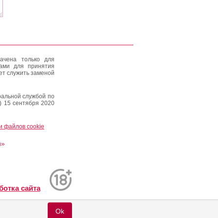
ачена только для
тами для принятия
ет служить заменой
альной службой по
) 15 сентября 2020
и файлов cookie
и»
ботка сайта
Ok