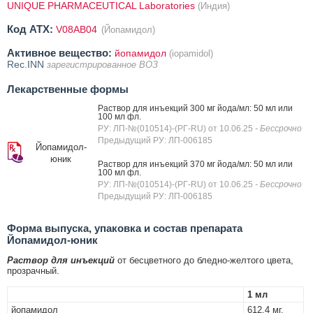
UNIQUE PHARMACEUTICAL Laboratories
(Индия)
Код ATX:
V08AB04
(Йопамидол)
Активное вещество:
йопамидол
(iopamidol)
Rec.INN
зарегистрированное ВОЗ
Лекарственные формы
Раствор для инъекций 300 мг йода/мл: 50 мл или
100 мл фл.
РУ: ЛП-№(010514)-(РГ-RU) от 10.06.25
- Бессрочно
Предыдущий РУ: ЛП-006185
Йопамидол-
юник
Раствор для инъекций 370 мг йода/мл: 50 мл или
100 мл фл.
РУ: ЛП-№(010514)-(РГ-RU) от 10.06.25
- Бессрочно
Предыдущий РУ: ЛП-006185
Форма выпуска, упаковка и состав препарата
Йопамидол-юник
Раствор для инъекций
от бесцветного до бледно-желтого цвета,
прозрачный.
1 мл
йопамидол
612.4 мг,