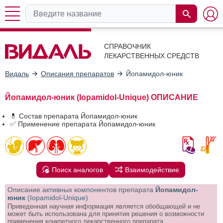
СПРАВОЧНИК
ЛЕКАРСТВЕННЫХ СРЕДСТВ
Видаль
Описания препаратов
Йопамидол-юник
Йопамидол-юник (Iopamidol-Unique) ОПИСАНИЕ
💊 Состав препарата Йопамидол-юник
✅ Применение препарата Йопамидол-юник
Поиск аналогов
Взаимодействие
Описание активных компонентов препарата
Йопамидол-
юник
(Iopamidol-Unique)
Приведенная научная информация является обобщающей и не
может быть использована для принятия решения о возможности
применения конкретного лекарственного препарата.