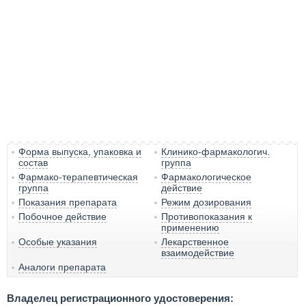
Форма выпуска, упаковка и
Клинико-фармакологич.
состав
группа
Фармако-терапевтическая
Фармакологическое
группа
действие
Показания препарата
Режим дозирования
Побочное действие
Противопоказания к
применению
Особые указания
Лекарственное
взаимодействие
Аналоги препарата
Владелец регистрационного удостоверения: