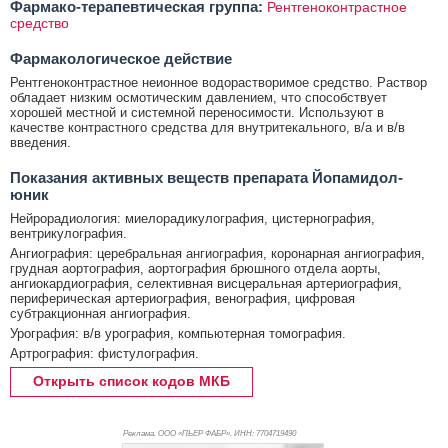
Фармако-терапевтическая группа:
Рентгеноконтрастное
средство
Фармакологическое действие
Рентгеноконтрастное неионное водорастворимое средство. Раствор
обладает низким осмотическим давлением, что способствует
хорошей местной и системной переносимости. Используют в
качестве контрастного средства для внутритекального, в/а и в/в
введения.
Показания активных веществ препарата Йопамидол-
юник
Нейрорадиология: миелорадикулография, цистернография,
вентрикулография.
Ангиография: церебральная ангиография, коронарная ангиография,
грудная аортография, аортография брюшного отдела аорты,
ангиокардиография, селективная висцеральная артериография,
периферическая артериография, венография, цифровая
субтракционная ангиография.
Урография: в/в урография, компьютерная томография.
Артрография: фистулография.
Открыть список кодов МКБ
Реклама. ООО «ПЬЕР ФАБР», ИНН: 770
4719490