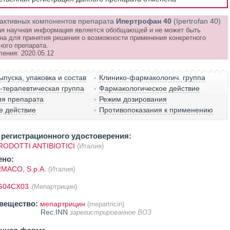
активных компонентов препарата
Ипертрофан 40
(Ipertrofan 40)
я научная информация является обобщающей и не может быть
на для принятия решения о возможности применения конкретного
ного препарата.
ления: 2020.05.12
пуска, упаковка и состав
Клинико-фармакологич. группа
терапевтическая группа
Фармакологическое действие
ия препарата
Режим дозирования
е действие
Противопоказания к применению
регистрационного удостоверения:
RODOTTI ANTIBIOTICI
(Италия)
ено:
ACO, S.p.A.
(Италия)
G04CX03
(Мепартрицин)
вещество:
мепартрицин
(mepartricin)
Rec.INN
зарегистрированное ВОЗ