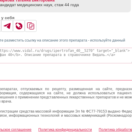
Баркова Татьяна Викторовна
кандидат медицинских наук, стаж 44 годa
 у себя
те разместить ссылку на описание этого препарата - используйте данный
епаратах, отпускаемых по рецепту, размещенная на сайте, предназн
формация, содержащаяся на сайте, не должна использоваться пациен
решения о применении представленных лекарственных препаратов и не мож
 врача.
егистрации средства массовой информации Эл № ФС77-79153 выдано Федер
вязи, информационных технологий и массовых коммуникаций (Роскомнадзор
льское соглашение
Политика конфиденциальности
Политика обработк