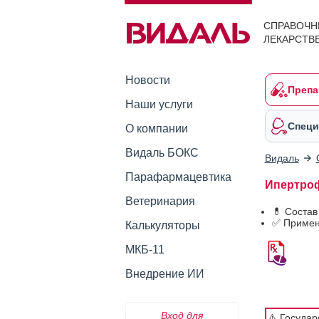
СПРАВОЧН
ЛЕКАРСТВ
Новости
Препа
Наши услуги
Специ
О компании
Видаль БОКС
Видаль
Парафармацевтика
Ипертрофа
Ветеринария
💊 Соста
✅ Примен
Калькуляторы
МКБ-11
Внедрение ИИ
Вход для
⚠️ Госуда