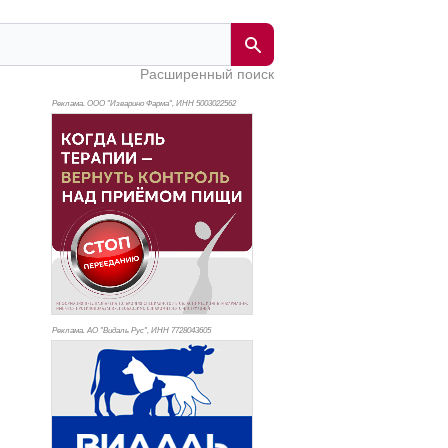
Расширенный поиск
Реклама. ООО "Изварино Фарма", ИНН 500
3022562
Реклама. АО "Видаль Рус", ИНН 772
8043605