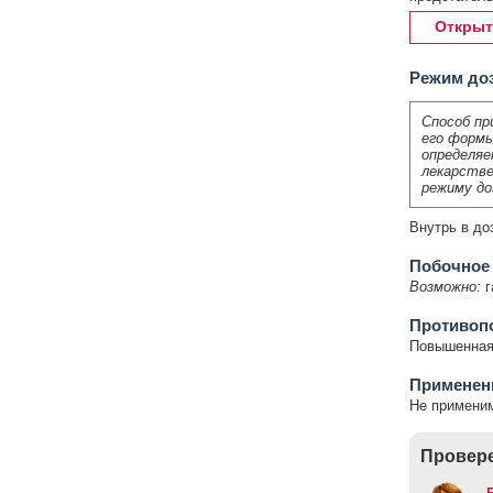
Открыт
Режим до
Способ пр
его формы
определяе
лекарстве
режиму до
Внутрь в доз
Побочное
Возможно:
г
Противоп
Повышенная 
Применени
Не примени
Провере