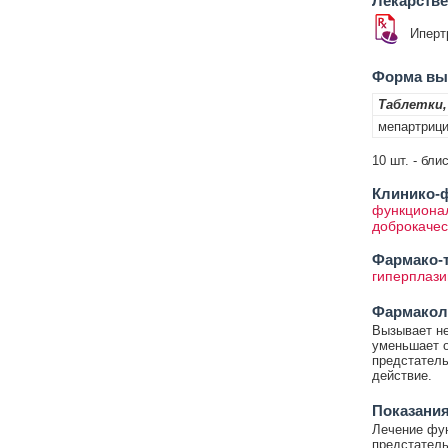
Лекарств
Иперт
Форма вып
Таблетки
мепартриц
10 шт. - бли
Клинико-ф
функционал
доброкачес
Фармако-т
гиперплази
Фармакол
Вызывает не
уменьшает о
предстатель
действие.
Показания
Лечение фун
предстатель