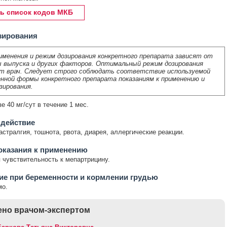
ь список кодов МКБ
зирования
именения и режим дозирования конкретного препарата зависят от
 выпуска и других факторов. Оптимальный режим дозирования
т врач. Следует строго соблюдать соответствие используемой
нной формы конкретного препарата показаниям к применению и
зирования.
е 40 мг/сут в течение 1 мес.
 действие
астралгия, тошнота, рвота, диарея, аллергические реакции.
оказания к применению
чувствительность к мепартрицину.
е при беременности и кормлении грудью
мо.
но врачом-экспертом