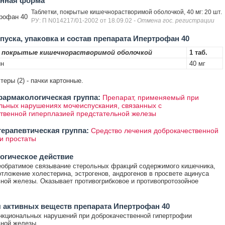
енная форма
Таблетки, покрытые кишечнорастворимой оболочкой, 40 мг: 20 шт.
рофан 40
РУ: П N014217/01-2002 от 18.09.02
- Отмена гос. регистрации
уска, упаковка и состав препарата Ипертрофан 40
, покрытые кишечнорастворимой оболочкой
1 таб.
ин
40 мг
стеры (2) - пачки картонные.
армакологическая группа:
Препарат, применяемый при
ьных нарушениях мочеиспускания, связанных с
твенной гиперплазией предстательной железы
ерапевтическая группа:
Средство лечения доброкачественной
и простаты
огическое действие
обратимое связывание стерольных фракций содержимого кишечника,
тложение холестерина, эстрогенов, андрогенов в просвете ацинуса
ной железы. Оказывает противогрибковое и противопротозойное
 активных веществ препарата Ипертрофан 40
кциональных нарушений при доброкачественной гипертрофии
ной железы.