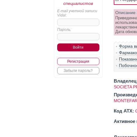
специалистов
E-mail учетной записи
Описание 
Vidal:
Приведенна
использова
лекарствен
Пароль:
Дата обнов
Форма вы
Фармако-
Показан
Регистрация
Побочно
Забыли пароль?
Владелец 
SOCIETA P
Произвед
MONTEFARM
Код ATX:
Активное 