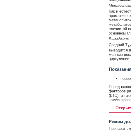
Метаболиз
Как и естес
ароматическ
метаболитом
метаболитов
слизистой о
основном гл
Выведение
Средний T
1/
выводится п
желчью посл
циркуляции.
Показания
перор
Перед назна
факторов ри
(ВТЭ), а та
комбинирова
Открыт
Режим до
Препарат сл