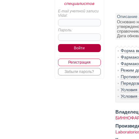
специалистов
E-mail учетной записи
Vidal:
Описание 
Основано н
утверждено
Пароль:
справочник
Дата обнов
Форма вы
Фармако-
Регистрация
Фармако
Режим д
Забыли пароль?
Противо
Передоз
Условия
Условия 
Владелец 
БИННОФАР
Произвед
Laboratori