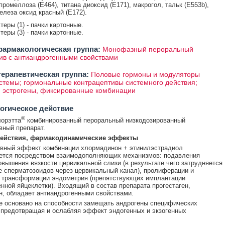
промеллоза (E464), титана диоксид (E171), макрогол, тальк (E553b),
елеза оксид красный (E172).
стеры (1) - пачки картонные.
стеры (3) - пачки картонные.
армакологическая группа:
Монофазный пероральный
ив с антиандрогенными свойствами
ерапевтическая группа:
Половые гормоны и модуляторы
стемы; гормональные контрацептивы системного действия;
и эстрогены, фиксированные комбинации
огическое действие
®
орэтта
комбинированный пероральный низкодозированный
вный препарат.
ействия, фармакодинамические эффекты
ивный эффект комбинации хлормадинон + этинилэстрадиол
ется посредством взаимодополняющих механизмов: подавления
овышения вязкости цервикальной слизи (в результате чего затрудняется
 сперматозоидов через цервикальный канал), пролиферации и
 трансформации эндометрия (препятствующих имплантации
нной яйцеклетки). Входящий в состав препарата прогестаген,
, обладает антиандрогенными свойствами.
е основано на способности замещать андрогены специфических
 предотвращая и ослабляя эффект эндогенных и экзогенных