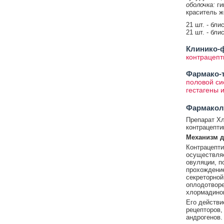
оболочка:
ги
краситель ж
21 шт. - бли
21 шт. - бли
Клинико-ф
контрацепт
Фармако-т
половой си
гестагены 
Фармакол
Препарат Хл
контрацепти
Механизм д
Контрацепт
осуществля
овуляции, п
прохождение
секреторной
оплодотворе
хлормадинон
Его действи
рецепторов,
андрогенов.