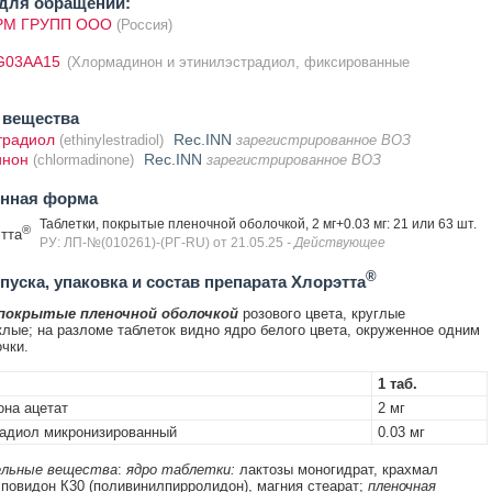
для обращений:
М ГРУПП ООО
(Россия)
G03AA15
(Хлормадинон и этинилэстрадиол, фиксированные
 вещества
традиол
Rec.INN
(ethinylestradiol)
зарегистрированное ВОЗ
инон
Rec.INN
(chlormadinone)
зарегистрированное ВОЗ
енная форма
Таблетки, покрытые пленочной оболочкой, 2 мг+0.03 мг: 21 или 63 шт.
®
тта
РУ: ЛП-№(010261)-(РГ-RU) от 21.05.25
- Действующее
®
уска, упаковка и состав препарата Хлорэтта
 покрытые пленочной оболочкой
розового цвета, круглые
лые; на разломе таблеток видно ядро белого цвета, окруженное одним
чки.
1 таб.
на ацетат
2 мг
адиол микронизированный
0.03 мг
льные вещества
:
ядро таблетки:
лактозы моногидрат, крахмал
 повидон К30 (поливинилпирролидон), магния стеарат;
пленочная