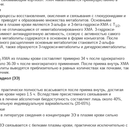
ни.
м
роцессы восстановления, окисления и связывания с глюкуронидами и
приводят к образованию множества метаболитов. Основными
и в плазме крови являются 3-альфа- и 3-бета-гидрокси-ХМА с T
,
1/2
 не отличающимся от неметаболизированного ХМА. 3-гидрокси-
имеют антиандрогенную активность, схожую с активностью самого
 метаболиты содержатся в основном в форме конъюгатов. После
ного расщепления основным метаболитом становится 2-альфа-
А, также образуются 3-гидрокси-метаболиты и дигидроксиметаболиты.
ХМА из плазмы крови составляет примерно 34 ч после однократного
2
оло 36-39 ч после многократного применения. После приема внутрь ХМА
олиты выводятся приблизительно в равных количествах как почками, так
ечник.
адиол (ЭЭ)
 практически полностью всасывается после приема внутрь, достигая
ме крови через 1.5 ч. Вследствие пресистемного связывания и
 в печени абсолютная биодоступность составляет лишь около 40%,
ильную индивидуальную вариабельность (20-65%).
ние
 литературе сведения о концентрации ЭЭ в плазме крови сильно
Э связывается с белками плазмы крови, практически исключительно с
.