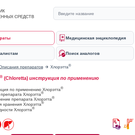
ИК
ЕННЫХ СРЕДСТВ
раты
Медицинская энциклопедия
алистам
Поиск аналогов
®
Описания препаратов
Хлорэтта
®
(Chloretta)
инструкция по применению
®
укция по применению Хлорэтта
®
 препарата Хлорэтта
®
ение препарата Хлорэтта
®
я хранения Хлорэтта
®
дности Хлорэтта