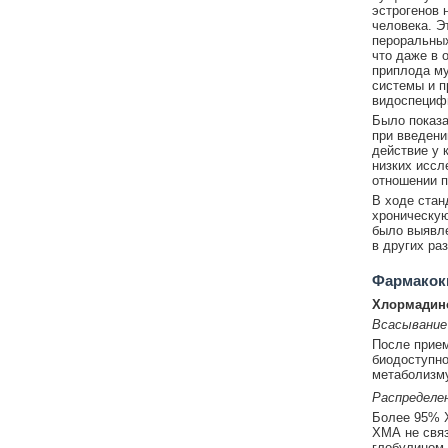
эстрогенов 
человека. Э
пероральных
что даже в 
приплода му
системы и п
видоспециф
Было показа
при введени
действие у 
низких иссл
отношении п
В ходе стан
хроническую
было выявле
в других ра
Фармакок
Хлормадино
Всасывание
После прием
биодоступно
метаболизму
Распределе
Более 95% Х
ХМА не связ
глобулином