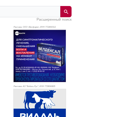
Расширенный поиск
Реклама. ООО «Велфарм», ИНН 773
3691513
Реклама. АО "Видаль Рус", ИНН 772
8043605