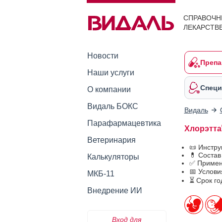
СПРАВОЧН
ЛЕКАРСТВ
Новости
Препа
Наши услуги
Специ
О компании
Видаль БОКС
Видаль
Парафармацевтика
Хлорэтта
Ветеринария
📜 Инстр
💊 Состав
Калькуляторы
✅ Примен
📅 Услови
МКБ-11
⏳ Срок го
Внедрение ИИ
Вход для