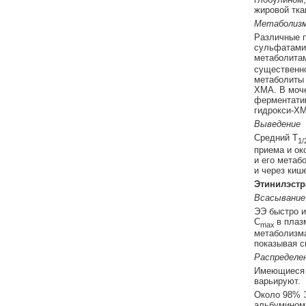
жировой тка
Метаболиз
Различные п
сульфатами 
метаболитам
существенно
метаболиты 
ХМА. В моче
ферментатив
гидрокси-ХМ
Выведение
Средний T
1/
приема и ок
и его метаб
и через киш
Этинилэстр
Всасывание
ЭЭ быстро и
C
в плаз
max
метаболизма
показывая с
Распределе
Имеющиеся в
варьируют.
Около 98% Э
альбумином