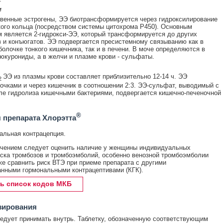
м
твенные эстрогены, ЭЭ биотрансформируется через гидроксилирование
ого кольца (посредством системы цитохрома Р450). Основным
 является 2-гидрокси-ЭЭ, который трансформируется до других
 и конъюгатов. ЭЭ подвергается пресистемному связыванию как в
болочке тонкого кишечника, так и в печени. В моче определяются в
юкурониды, а в желчи и плазме крови - сульфаты.
ЭЭ из плазмы крови составляет приблизительно 12-14 ч. ЭЭ
2
очками и через кишечник в соотношении 2:3. ЭЭ-сульфат, выводимый с
е гидролиза кишечными бактериями, подвергается кишечно-печеночной
®
 препарата Хлорэтта
альная контрацепция.
чением следует оценить наличие у женщины индивидуальных
ска тромбозов и тромбоэмболий, особенно венозной тромбоэмболии
кже сравнить риск ВТЭ при приеме препарата с другими
нными гормональными контрацептивами (КГК).
ь список кодов МКБ
зирования
едует принимать внутрь. Таблетку, обозначенную соответствующим