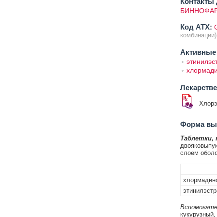
Контакты 
БИННОФАР
Код ATX:
комбинации)
Активные
этинилэс
хлормад
Лекарств
Хлорэ
Форма вып
Таблетки,
двояковыпук
слоем оболо
хлормадино
этинилэстр
Вспомогате
кукурузный,