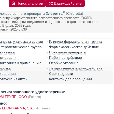
Поиск аналогов
Взаимодействие
®
лекарственного препарата
Хлорэтта
(Chloretta)
а общей характеристике лекарственного препарата (ОХЛП),
 компанией-производителем и подготовлено для электронного
а Видаль 2025 года.
ления: 2025.07.30
пуска, упаковка и состав
Клинико-фармакологич. группа
терапевтическая группа
Фармакологическое действие
кинетика
Показания препарата
озирования
Побочное действие
показания к применению
Особые указания
ировка
Лекарственное взаимодействие
 хранения
Срок годности
отпуска из аптек
Контакты для обращений
регистрационного удостоверения:
М ГРУПП, ООО
(Россия)
ено:
os LEON FARMA, S.A.
(Испания)