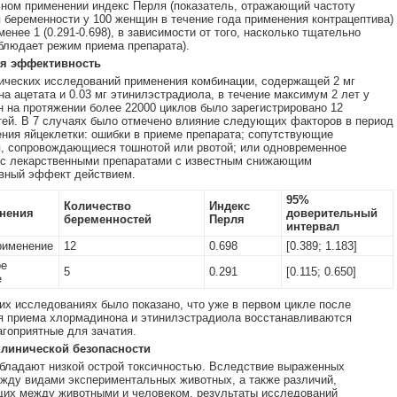
ном применении индекс Перля (показатель, отражающий частоту
 беременности у 100 женщин в течение года применения контрацептива)
енее 1 (0.291-0.698), в зависимости от того, насколько тщательно
людает режим приема препарата).
я эффективность
ических исследований применения комбинации, содержащей 2 мг
а ацетата и 0.03 мг этинилэстрадиола, в течение максимум 2 лет у
 на протяжении более 22000 циклов было зарегистрировано 12
ей. В 7 случаях было отмечено влияние следующих факторов в период
ния яйцеклетки: ошибки в приеме препарата; сопутствующие
, сопровождающиеся тошнотой или рвотой; или одновременное
 с лекарственными препаратами с известным снижающим
вный эффект действием.
95%
Количество
Индекс
нения
доверительный
беременностей
Перля
интервал
рименение
12
0.698
[0.389; 1.183]
ое
5
0.291
[0.115; 0.650]
е
их исследованиях было показано, что уже в первом цикле после
я приема хлормадинона и этинилэстрадиола восстанавливаются
агоприятные для зачатия.
линической безопасности
бладают низкой острой токсичностью. Вследствие выраженных
жду видами экспериментальных животных, а также различий,
их между животными и человеком, результаты исследований