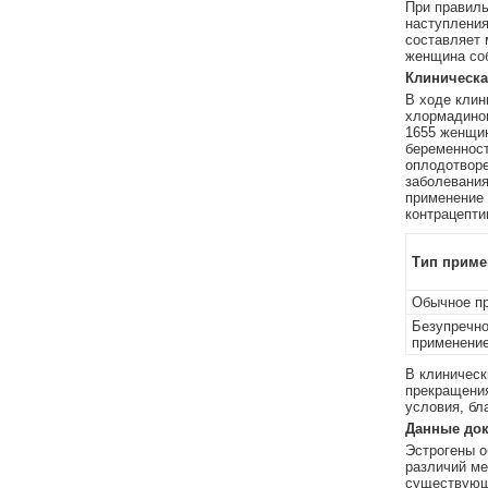
При правиль
наступления
составляет м
женщина соб
Клиническа
В ходе клин
хлормадинон
1655 женщин
беременност
оплодотворе
заболевания
применение
контрацепти
Тип приме
Обычное п
Безупречн
применени
В клиническ
прекращени
условия, бл
Данные док
Эстрогены о
различий ме
существующ