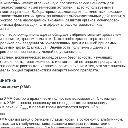
на животных имеют ограниченную прогностическую ценность для
тинилэстрадиол - синтетический эстроген, часто используемый в
 контрацептивах. Лабораторные исследования на животных показали,
относительно низких дозах он обладает эмбриолетальным действием; у
жского пола наблюдались аномалии развития органов мочеполовой
ризнаки феминизации. Эти эффекты рассматриваются как
ичные.
но, что хлормадинона ацетат обладает эмбриолетальным действием
и кроликам, крысам и мышам. Также наблюдалось тератогенное
кроликов при введении эмбриотоксичных доз и у мышей при самых
едуемых дозах (1 мг/кг/сут). Значимость полученных данных в
рименения препарата у людей не установлена.
дартных доклинических исследований безопасности, изучавших
 токсичность, генотоксичность и онкогенный потенциал препарата, не
но особых рисков для человека, за исключением тех, что уже описаны
зделах общей характеристики лекарственного препарата.
инетика
на ацетат (ХМА)
а ХМА быстро и практически полностью всасывается. Системная
сть ХМА высокая, поскольку он не подвергается первичному
 в печени. C
в плазме крови достигается через 1-2 ч.
max
ние
МА связывается с белками плазмы крови, в основном с альбумином.
ывается с глобулином, связывающим половые гормоны, или с
, связывающим кортизол. ХМА накапливается преимущественно в