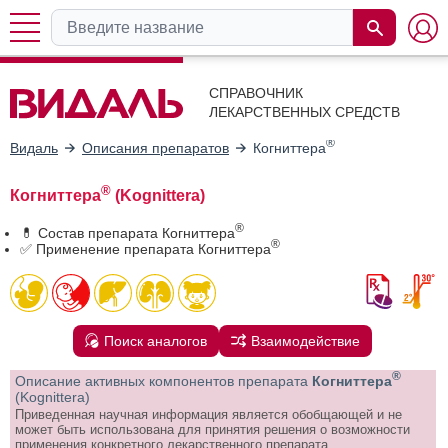
СПРАВОЧНИК
ЛЕКАРСТВЕННЫХ СРЕДСТВ
®
Видаль
Описания препаратов
Когниттера
®
Когниттера
(Kognittera)
®
💊 Состав препарата Когниттера
®
✅ Применение препарата Когниттера
Поиск аналогов
Взаимодействие
®
Описание активных компонентов препарата
Когниттера
(Kognittera)
Приведенная научная информация является обобщающей и не
может быть использована для принятия решения о возможности
применения конкретного лекарственного препарата.