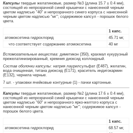
Капсулы
твердые желатиновые, размер №3 (длина 15.7 ± 0.4 мм),
состоящей из непрозрачной синей крышечки с нанесенной черным
цветом надписью "40" и непрозрачного синего корпуса с нанесенной
черным цветом надписью "мг"; содержимое капсул - порошок белого
цвета.
1 капс.
атомоксетина гидрохлорид
45.71 мг,
что соответствует содержанию атомоксетина
40 мг
Вспомогательные вещества
: диметикон (350), крахмал кукурузный
прежелатинизированный, кремния диоксид коллоидный.
Состав оболочки капсулы:
натрия лаурилсульфат (E487), желатин,
вода очищенная, титана диоксид (E171), краситель индигокармин
(E132), чернила черные.
7 шт. - упаковки ячейковые контурные (1) - пачки картонные.
Капсулы
твердые желатиновые, размер №2 (длина 17.6 ± 0.4 мм),
состоящей из непрозрачной синей крышечки с нанесенной черным
цветом надписью "60" и непрозрачного ярко-желтого корпуса с
нанесенной черным цветом надписью "мг"; содержимое капсул -
порошок белого цвета.
1 капс.
атомоксетина гидрохлорид
68.57 мг,