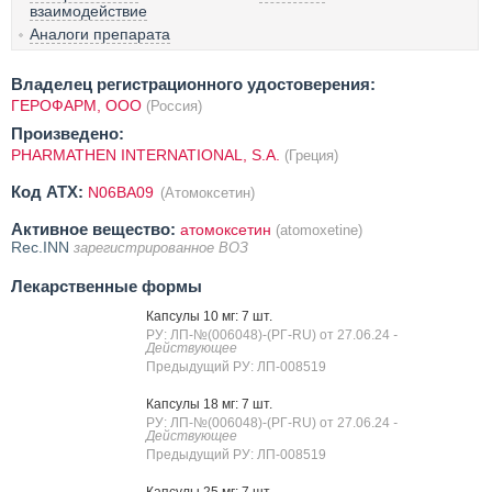
взаимодействие
Аналоги препарата
Владелец регистрационного удостоверения:
ГЕРОФАРМ, ООО
(Россия)
Произведено:
PHARMATHEN INTERNATIONAL, S.A.
(Греция)
Код ATX:
N06BA09
(Атомоксетин)
Активное вещество:
атомоксетин
(atomoxetine)
Rec.INN
зарегистрированное ВОЗ
Лекарственные формы
Капсулы 10 мг: 7 шт.
РУ: ЛП-№(006048)-(РГ-RU) от 27.06.24
-
Действующее
Предыдущий РУ: ЛП-008519
Капсулы 18 мг: 7 шт.
РУ: ЛП-№(006048)-(РГ-RU) от 27.06.24
-
Действующее
Предыдущий РУ: ЛП-008519