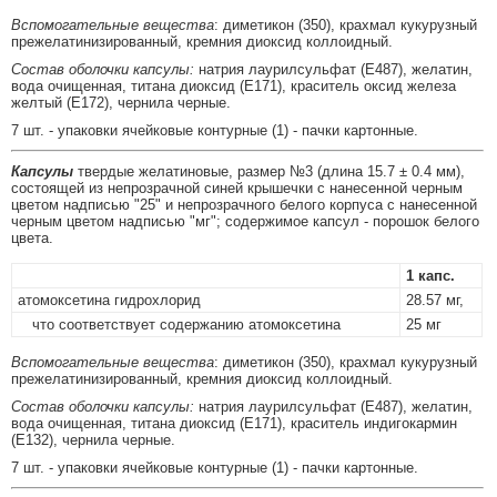
Вспомогательные вещества
: диметикон (350), крахмал кукурузный
прежелатинизированный, кремния диоксид коллоидный.
Состав оболочки капсулы:
натрия лаурилсульфат (E487), желатин,
вода очищенная, титана диоксид (E171), краситель оксид железа
желтый (E172), чернила черные.
7 шт. - упаковки ячейковые контурные (1) - пачки картонные.
Капсулы
твердые желатиновые, размер №3 (длина 15.7 ± 0.4 мм),
состоящей из непрозрачной синей крышечки с нанесенной черным
цветом надписью "25" и непрозрачного белого корпуса с нанесенной
черным цветом надписью "мг"; содержимое капсул - порошок белого
цвета.
1 капс.
атомоксетина гидрохлорид
28.57 мг,
что соответствует содержанию атомоксетина
25 мг
Вспомогательные вещества
: диметикон (350), крахмал кукурузный
прежелатинизированный, кремния диоксид коллоидный.
Состав оболочки капсулы:
натрия лаурилсульфат (E487), желатин,
вода очищенная, титана диоксид (E171), краситель индигокармин
(E132), чернила черные.
7 шт. - упаковки ячейковые контурные (1) - пачки картонные.