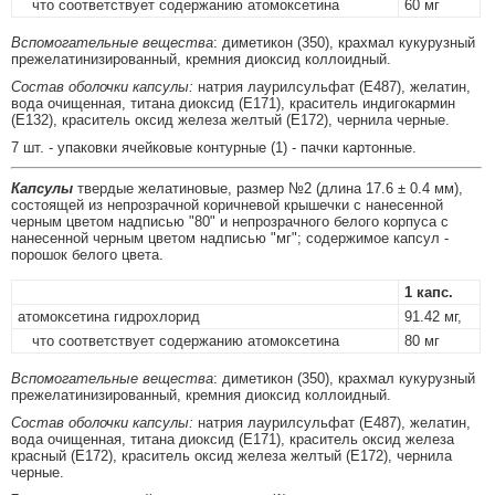
что соответствует содержанию атомоксетина
60 мг
Вспомогательные вещества
: диметикон (350), крахмал кукурузный
прежелатинизированный, кремния диоксид коллоидный.
Состав оболочки капсулы:
натрия лаурилсульфат (E487), желатин,
вода очищенная, титана диоксид (E171), краситель индигокармин
(E132), краситель оксид железа желтый (E172), чернила черные.
7 шт. - упаковки ячейковые контурные (1) - пачки картонные.
Капсулы
твердые желатиновые, размер №2 (длина 17.6 ± 0.4 мм),
состоящей из непрозрачной коричневой крышечки с нанесенной
черным цветом надписью "80" и непрозрачного белого корпуса с
нанесенной черным цветом надписью "мг"; содержимое капсул -
порошок белого цвета.
1 капс.
атомоксетина гидрохлорид
91.42 мг,
что соответствует содержанию атомоксетина
80 мг
Вспомогательные вещества
: диметикон (350), крахмал кукурузный
прежелатинизированный, кремния диоксид коллоидный.
Состав оболочки капсулы:
натрия лаурилсульфат (E487), желатин,
вода очищенная, титана диоксид (E171), краситель оксид железа
красный (E172), краситель оксид железа желтый (E172), чернила
черные.