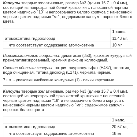
Капсулы
твердые желатиновые, размер №3 (длина 15.7 ± 0.4 мм),
состоящей из непрозрачной белой крышечки с нанесенной черным
цветом надписью "10" и непрозрачного белого корпуса с нанесенной
черным цветом надписью "мг"; содержимое капсул - порошок белого
цвета.
1 капс.
атомоксетина гидрохлорид
11.43 мг,
что соответствует содержанию атомоксетина
10 мг
Вспомогательные вещества
: диметикон (350), крахмал кукурузный
прежелатинизированный, кремния диоксид коллоидный.
Состав оболочки капсулы:
натрия лаурилсульфат (E487), желатин,
вода очищенная, титана диоксид (E171), чернила черные.
7 шт. - упаковки ячейковые контурные (1) - пачки картонные.
Капсулы
твердые желатиновые, размер №3 (длина 15.7 ± 0.4 мм),
состоящей из непрозрачной ярко-желтой крышечки с нанесенной
черным цветом надписью "18" и непрозрачного белого корпуса с
нанесенной черным цветом надписью "мг"; содержимое капсул -
порошок белого цвета.
1 капс.
атомоксетина гидрохлорид
20.57 мг,
что соответствует содержанию атомоксетина
18 мг