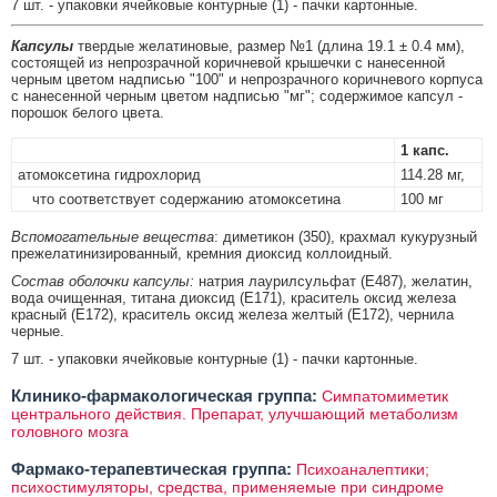
7 шт. - упаковки ячейковые контурные (1) - пачки картонные.
Капсулы
твердые желатиновые, размер №1 (длина 19.1 ± 0.4 мм),
состоящей из непрозрачной коричневой крышечки с нанесенной
черным цветом надписью "100" и непрозрачного коричневого корпуса
с нанесенной черным цветом надписью "мг"; содержимое капсул -
порошок белого цвета.
1 капс.
атомоксетина гидрохлорид
114.28 мг,
что соответствует содержанию атомоксетина
100 мг
Вспомогательные вещества
: диметикон (350), крахмал кукурузный
прежелатинизированный, кремния диоксид коллоидный.
Состав оболочки капсулы:
натрия лаурилсульфат (E487), желатин,
вода очищенная, титана диоксид (E171), краситель оксид железа
красный (E172), краситель оксид железа желтый (E172), чернила
черные.
7 шт. - упаковки ячейковые контурные (1) - пачки картонные.
Клинико-фармакологическая группа:
Симпатомиметик
центрального действия. Препарат, улучшающий метаболизм
головного мозга
Фармако-терапевтическая группа:
Психоаналептики;
психостимуляторы, средства, применяемые при синдроме