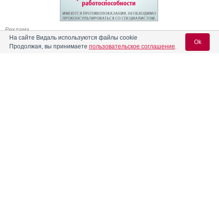
Реклама
На сайте Видаль используются файлы cookie
Ok
Продолжая, вы принимаете
пользовательское соглашение
.
Содержание
Вход для специалистов
E-mail учетной записи Vidal:
Форма выпуска, упаковка и состав
Клинико-фармакологич. группа
Пароль:
Фармако-терапевтическая группа
Фармакокинетика
Показания препарата
Режим дозирования
Регистрация
Забыли пароль?
Побочное действие