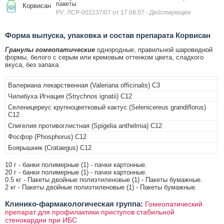
пакеты
Корвисан
РУ: ЛСР-002237/07 от 17.08.07
- Действующее
Форма выпуска, упаковка и состав препарата Корвисан
Гранулы гомеопатические
однородные, правильной шаровидной
формы, белого с серым или кремовым оттенком цвета, сладкого
вкуса, без запаха.
Валериана лекарственная (Valeriana officinalis) C3
Чилибуха Игнация (Strychnos ignatii) C12
Селеницереус крупноцветковый кактус (Selenicereus grandiflorus)
C12
Спигелия противоглистная (Spigelia anthelmia) C12
Фосфор (Phosphorus) C12
Боярышник (Crataegus) C12
10 г - банки полимерные (1) - пачки картонные.
20 г - банки полимерные (1) - пачки картонные.
0.5 кг - Пакеты двойные полиэтиленовые (1) - Пакеты бумажные.
2 кг - Пакеты двойные полиэтиленовые (1) - Пакеты бумажные.
Клинико-фармакологическая группа:
Гомеопатический
препарат для профилактики приступов стабильной
стенокардии при ИБС